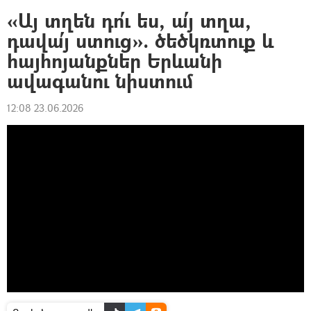
«Այ տղեն դո՛ւ ես, ա՛յ տղա,
դավա՛յ ստուց». ծեծկռտուք և
հայհոյանքներ Երևանի
ավագանու նիստում
12:08 23.06.2026