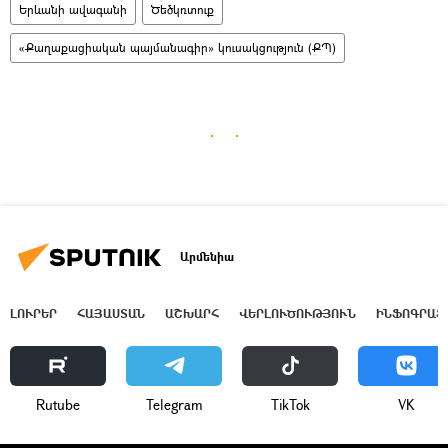
Երևանի ավագանի
Ծեծկռտուք
«Քաղաքացիական պայմանագիր» կուսակցություն (ՔՊ)
Արմենիա
ԼՈՒՐԵՐ
ՀԱՅԱՍՏԱՆ
ԱՇԽԱՐՀ
ՎԵՐԼՈՒԾՈՒԹՅՈՒՆ
ԻՆՖՈԳՐԱՖ
Rutube
Telegram
ТikТоk
VK