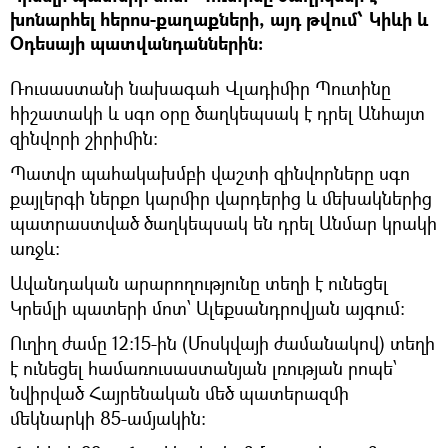
խոնարհել հերոս-քաղաքների, այդ թվում՝ Կիևի և
Օդեսայի պատվանդաններին։
Ռուսաստանի նախագահ Վլադիմիր Պուտինը
հիշատակի և սգո օրը ծաղկեպսակ է դրել Անհայտ
զինվորի շիրիմին:
Պատվո պահակախմբի վաշտի զինվորները սգո
քայլերգի ներքո կարմիր վարդերից և մեխակներից
պատրաստված ծաղկեպսակ են դրել Անմար կրակի
առջև։
Ավանդական արարողությունը տեղի է ունեցել
Կրեմլի պատերի մոտ՝ Ալեքսանդրովյան այգում։
Ուղիղ ժամը 12:15-ին (Մոսկվայի ժամանակով) տեղի
է ունեցել համառուսաստանյան լռության րոպե՝
նվիրված Հայրենական մեծ պատերազմի
մեկնարկի 85-ամյակին: