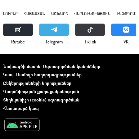
ԼՈՒՐԵՐ
ՀԱՅԱՍՏԱՆ
ԱՇԽԱՐՀ
ՎԵՐԼՈՒԾՈՒԹՅՈՒՆ
ԻՆՖՈԳՐԱՖ
Rutube
Telegram
ТikТоk
VK
Նախագծի մասին
Օգտագործման կանոնները
Կապ
Մամուլի հաղորդագրություններ
Ընկերությունների նորություններ
Գաղտնիության քաղաքականություն
Տեղեկանիշի (cookie) օգտագործման
Հետադարձ կապ