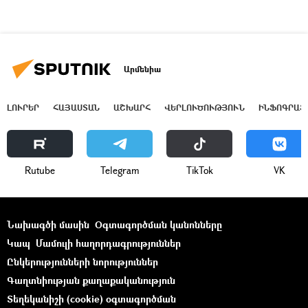
Արմենիա
ԼՈՒՐԵՐ
ՀԱՅԱՍՏԱՆ
ԱՇԽԱՐՀ
ՎԵՐԼՈՒԾՈՒԹՅՈՒՆ
ԻՆՖՈԳՐԱՖ
Rutube
Telegram
ТikТоk
VK
Նախագծի մասին
Օգտագործման կանոնները
Կապ
Մամուլի հաղորդագրություններ
Ընկերությունների նորություններ
Գաղտնիության քաղաքականություն
Տեղեկանիշի (cookie) օգտագործման