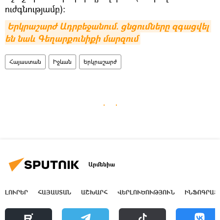
ուժգնությամբ):
Երկրաշարժ Ադրբեջանում. ցնցումները զգացվել 
են նաև Գեղարքունիքի մարզում
Հայաստան
Իջևան
Երկրաշարժ
Արմենիա
ԼՈՒՐԵՐ
ՀԱՅԱՍՏԱՆ
ԱՇԽԱՐՀ
ՎԵՐԼՈՒԾՈՒԹՅՈՒՆ
ԻՆՖՈԳՐԱՖ