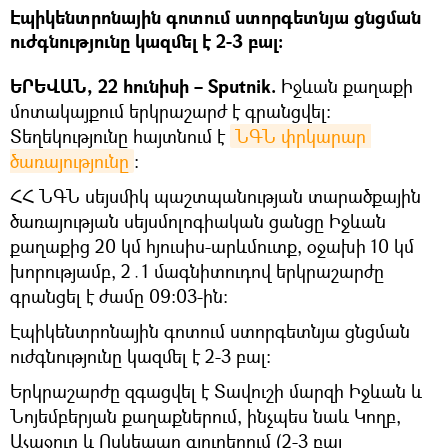
Էպիկենտրոնային գոտում ստորգետնյա ցնցման
ուժգնությունը կազմել է 2-3 բալ:
ԵՐԵՎԱՆ, 22 հունիսի – Sputnik.
Իջևան քաղաքի
մոտակայքում երկրաշարժ է գրանցվել։
Տեղեկությունը հայտնում է
ՆԳՆ փրկարար 
ծառայությունը
։
ՀՀ ՆԳՆ սեյսմիկ պաշտպանության տարածքային
ծառայության սեյսմոլոգիական ցանցը Իջևան
քաղաքից 20 կմ հյուսիս-արևմուտք, օջախի 10 կմ
խորությամբ, 2․1 մագնիտուդով երկրաշարժը
գրանցել է ժամը 09:03-ին։
Էպիկենտրոնային գոտում ստորգետնյա ցնցման
ուժգնությունը կազմել է 2-3 բալ:
Երկրաշարժը զգացվել է Տավուշի մարզի Իջևան և
Նոյեմբերյան քաղաքներում, ինչպես նաև Կողբ,
Աչաջուր և Ոսկեպար գյուղերում (2-3 բալ