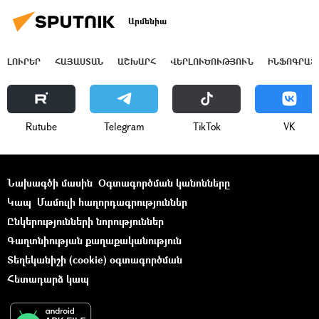
Արմենիա
ԼՈՒՐԵՐ
ՀԱՅԱՍՏԱՆ
ԱՇԽԱՐՀ
ՎԵՐԼՈՒԾՈՒԹՅՈՒՆ
ԻՆՖՈԳՐԱՖ
Rutube
Telegram
ТikТоk
VK
Նախագծի մասին
Օգտագործման կանոնները
Կապ
Մամուլի հաղորդագրություններ
Ընկերությունների նորություններ
Գաղտնիության քաղաքականություն
Տեղեկանիշի (cookie) օգտագործման
Հետադարձ կապ