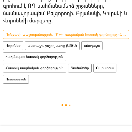
գրոհում է ՌԴ սահմանամերձ շրջանները,
մասնավորապես` Բելգորոդի, Բրյանսկի, Կուրսկի և
Վորոնեժի մարզերը։
Դոնբասի պաշտպանություն. ՌԴ–ի ռազմական հատուկ գործողությունը Ուկրաինայում
Վորոնեժ
անօդաչու թռչող սարք (ԱԹՍ)
անօդաչու
ռազմական հատուկ գործողություն
Հատուկ ռազմական գործողություն
Տուժածներ
Ուկրաինա
Ռուսաստան