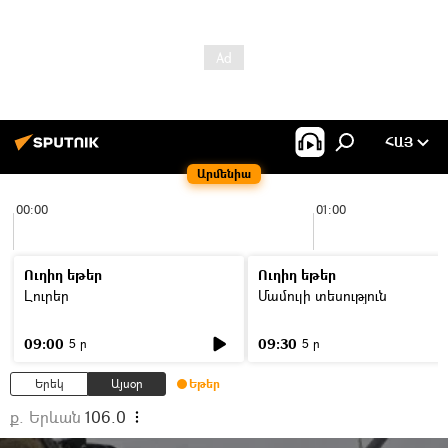
ՀԱՅ
Արմենիա
00:00
01:00
Ուղիղ եթեր
Ուղիղ եթեր
Լուրեր
Մամուլի տեսություն
09:00
09:30
5 ր
5 ր
Երեկ
Այսօր
Եթեր
ք. Երևան
106.0