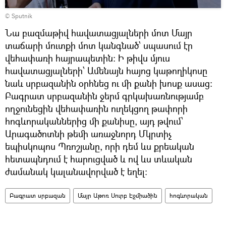
Դիտել
© Sputnik
տեսանյութը
Նա բազմաթիվ հավատացյալների մոտ Մայր
տաճարի մուտքի մոտ կանգնած՝ սպասում էր
վեհափառի հայրապետին։ Ի թիվս մյուս
հավատացյալների՝ Ամենայն հայոց կաթողիկոսը
նաև սրբազանին օրհնեց ու մի քանի խոսք ասաց։
Բագրատ սրբազանին ջերմ գրկախառնությամբ
ողջունեցին վեհափառին ուղեկցող թափորի
հոգևորականներից մի քանիսը, այդ թվում՝
Արագածոտնի թեմի առաջնորդ Մկրտիչ
եպիսկոպոս Պռոշյանը, որի դեմ ևս քրեական
հետապնդում է հարուցված և ով ևս տևական
ժամանակ կալանավորված է եղել։
Բագրատ սրբազան
Մայր Աթոռ Սուրբ Էջմիածին
հոգևորական