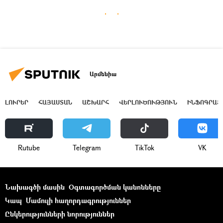
Արմենիա
ԼՈՒՐԵՐ
ՀԱՅԱՍՏԱՆ
ԱՇԽԱՐՀ
ՎԵՐԼՈՒԾՈՒԹՅՈՒՆ
ԻՆՖՈԳՐԱՖ
Rutube
Telegram
ТikТоk
VK
Նախագծի մասին
Օգտագործման կանոնները
Կապ
Մամուլի հաղորդագրություններ
Ընկերությունների նորություններ