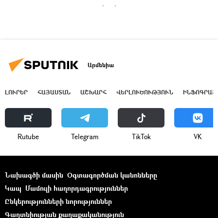
Արմենիա
ԼՈՒՐԵՐ
ՀԱՅԱՍՏԱՆ
ԱՇԽԱՐՀ
ՎԵՐԼՈՒԾՈՒԹՅՈՒՆ
ԻՆՖՈԳՐԱՖ
Rutube
Telegram
ТikТоk
VK
Նախագծի մասին
Օգտագործման կանոնները
Կապ
Մամուլի հաղորդագրություններ
Ընկերությունների նորություններ
Գաղտնիության քաղաքականություն