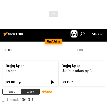
ՀԱՅ
Արմենիա
00:00
01:00
Ուղիղ եթեր
Ուղիղ եթեր
Լուրեր
Մամուլի տեսություն
09:00
09:15
5 ր
2 ր
Երեկ
Այսօր
Եթեր
ք. Երևան
106.0