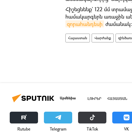
Հիշեցնենք` 122 մմ տրամ
համակարգերն առաջին անգ
զորահանդեսի
ժամանակ։
Հայաստան
Վարժանք
զինծառ
Արմենիա
ԼՈՒՐԵՐ
ՀԱՅԱՍՏԱՆ
Rutube
Telegram
ТikТоk
VK