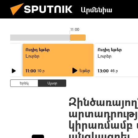
Արմենիա
11:00
Ուղիղ եթեր
Ուղիղ եթեր
Լուրեր
Լուրեր
Եթեր
11:00
13:00
10 ր
46 ր
Երեկ
Այսօր
Զինծառայող
արտադրութ
կիրառմամբ 
անցկացրել