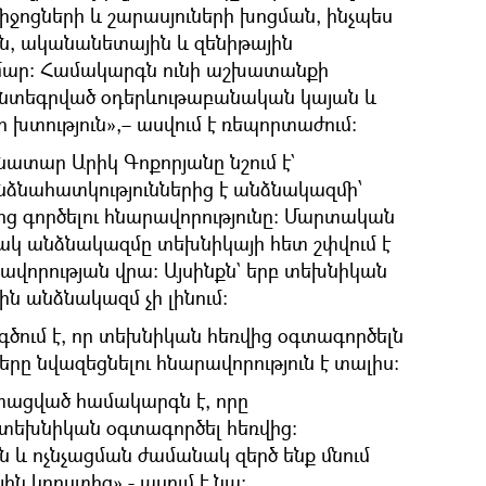
միջոցների և շարասյուների խոցման, ինչպես
ն, ականանետային և զենիթային
մար։ Համակարգն ունի աշխատանքի
նտեգրված օդերևութաբանական կայան և
 խտություն»,– ասվում է ռեպորտաժում։
տար Արիկ Գոքորյանը նշում է`
ձնահատկություններից է անձնակազմի՝
ից գործելու հնարավորությունը։ Մարտական
նակ անձնակազմը տեխնիկայի հետ շփվում է
ռավորության վրա։ Այսինքն` երբ տեխնիկան
քին անձնակազմ չի լինում։
գծում է, որ տեխնիկան հեռվից օգտագործելն
ը նվազեցնելու հնարավորություն է տալիս։
տացված համակարգն է, որը
 տեխնիկան օգտագործել հեռվից։
 և ոչնչացման ժամանակ զերծ ենք մնում
ն կորստից»,- ասում է նա։