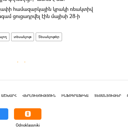
աչափի համազարկային կրակի ռեակտիվ
ամ ցուցադրվել էին մայիսի 28-ի
այող
տեսանյութ
Տեսանյութեր
ԱՇԽԱՐՀ
ՎԵՐԼՈՒԾՈՒԹՅՈՒՆ
ԻՆՖՈԳՐԱՖԻԿԱ
ՏԵՍԱՆՅՈՒԹԵՐ
Odnoklassniki