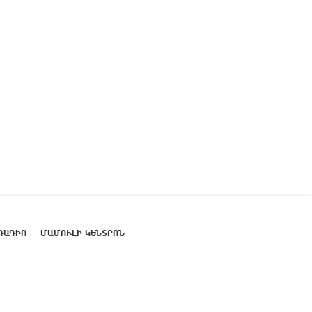
ՌԱԴԻՈ
ՄԱՄՈՒԼԻ ԿԵՆՏՐՈՆ