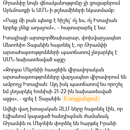
Թրամփը նույն վճռականությունը չի ցուցաբերում
Արևմուտքի և ԱՄՆ-ի թշնամիների նկատմամբ:
«Բայց մի բան պետք է հիշել` ո՛չ ես, ո՛չ Իտալիան
երբեք չենք աղաչում», – հայտարարել է նա:
Իտալիայի արտգործնախարար, փոխվարչապետ
Անտոնիո Տայանին հայտնել է, որ Թրամփի
արտահայտությունների պատճառով չեղարկել է
ԱՄՆ նախատեսված այցը։
«Ջորջա Մելոնիի հասցեին վիրավորական
արտահայտությունները վարչապետ վիրավորում են
ամբողջ Իտալիան: Այդ իսկ պատճառով ես որոշել
եմ չեղարկել հունիսի 21-22-ին նախատեսված
այցս», - գրել է Տայանին
X սոցցանցում
։
Ավելի վաղ իտալական ԶԼՄ-ները հայտնել էին, որ
Էվիանում կայացած հանդիպման ժամանակ
Թրամփն ու Մելոնին փորձել են հարթել Իրանի