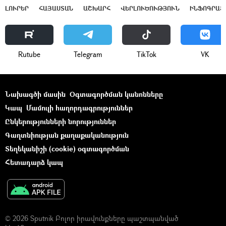
ԼՈՒՐԵՐ
ՀԱՅԱՍՏԱՆ
ԱՇԽԱՐՀ
ՎԵՐԼՈՒԾՈՒԹՅՈՒՆ
ԻՆՖՈԳՐԱՖ
Rutube
Telegram
ТikТоk
VK
Նախագծի մասին
Օգտագործման կանոնները
Կապ
Մամուլի հաղորդագրություններ
Ընկերությունների նորություններ
Գաղտնիության քաղաքականություն
Տեղեկանիշի (cookie) օգտագործման
Հետադարձ կապ
© 2026 Sputnik Բոլոր իրավունքները պաշտպանված