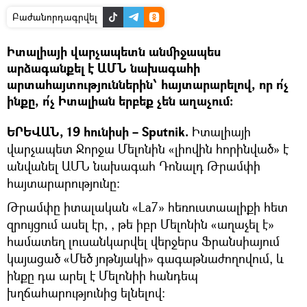
Բաժանորդագրվել
Իտալիայի վարչապետն անմիջապես
արձագանքել է ԱՄՆ նախագահի
արտահայտություններին՝ հայտարարելով, որ ո՛չ
ինքը, ո՛չ Իտալիան երբեք չեն աղաչում:
ԵՐԵՎԱՆ, 19 հունիսի – Sputnik.
Իտալիայի
վարչապետ Ջորջա Մելոնին «լիովին հորինված» է
անվանել ԱՄՆ նախագահ Դոնալդ Թրամփի
հայտարարությունը:
Թրամփը իտալական «La7» հեռուստաալիքի հետ
զրույցում ասել էր, , թե իբր Մելոնին «աղաչել է»
համատեղ լուսանկարվել վերջերս Ֆրանսիայում
կայացած «Մեծ յոթնյակի» գագաթնաժողովում, և
ինքը դա արել է Մելոնիի հանդեպ
խղճահարությունից ելնելով: