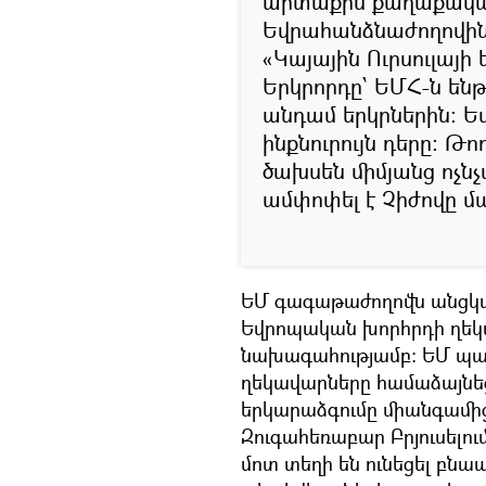
արտաքին քաղաքական
Եվրահանձնաժողովին 
«Կայային Ուրսուլայի
Երկրորդը՝ ԵՄՀ-ն ենթ
անդամ երկրներին։ Ե
ինքնուրույն դերը։ Թո
ծախսեն միմյանց ոչնչա
ամփոփել է Չիժովը մա
ԵՄ գագաթաժողովն անցկացվո
Եվրոպական խորհրդի ղեկ
նախագահությամբ: ԵՄ պա
ղեկավարները համաձայնեց
երկարաձգումը միանգամից
Զուգահեռաբար Բրյուսելո
մոտ տեղի են ունեցել 