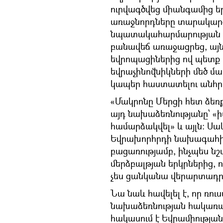
ուրվագծվեց միանգամից ե
առաջնորդները տարակարծ
նպատակահարմարության վե
բանավեճ առաջացրեց, այն 
եվրոպացիներից ով պետք է
եվրաչինովնիկների մեծ մա
կապեր հաստատելու անհր
«Մակրոնը Մերցի հետ ձեռք
այդ նախաձեռնությանը՝ «իս
համարձակվել» և այլն։ Սակ
Եվրախորհրդի նախագահի 
բացառությամբ, ինչպես նշ
մերձբալթյան երկրներից, ո
չես ցանկանա վերարտադրել
Նա նաև հավելել է, որ ռու
նախաձեռնության հակառա
հակասում է Եվրամիությա