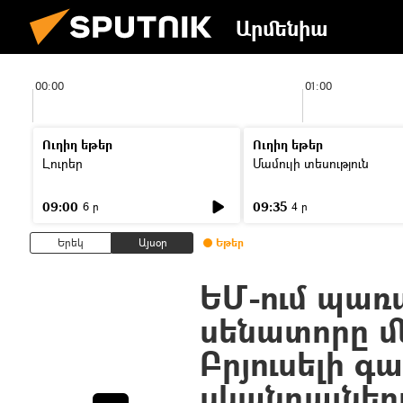
Արմենիա
00:00
01:00
Ուղիղ եթեր
Ուղիղ եթեր
Լուրեր
Մամուլի տեսություն
09:00
09:35
6 ր
4 ր
Երեկ
Այսօր
Եթեր
ԵՄ-ում պառա
սենատորը մ
Բրյուսելի գ
սկանդալներ