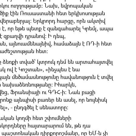
րկու ուղղությամբ։ Նախ, եվրոպական
իք էին Ռուսաստանի հետ երկխոսության
րաբերյալ։ Երկրորդ հարցը, որն ակտիվ
է, որ եթե պետք է զանգահարել Կրեմլ, ապա
 զբաղվի դրանով։ Ի դեպ,
սն, այնուամենայնիվ, համաձայն է ՌԴ-ի հետ
աժեշտության հետ։
 ձեռքի տված՝ կտրուկ դեմ են արտահայտվել
կ ով է Կոշտան», «ինչպես է նա
այն մեծամասնությունը հավանություն է տվել
նախաձեռնությանը։ Իհարկե,
վեց, Ֆրանսիայի ու ԳԴՀ-ի։ Նաև բացի
րոնք այնպիսի բառեր են ասել, որ նույնիսկ
», - ընդգծել է սենատորը։
սական կողմի հետ շփումների
կորդները հայտարարում են, թե դա
ն պաշտոնական դիրքորոշմանը, որ ԵՄ-ն չի