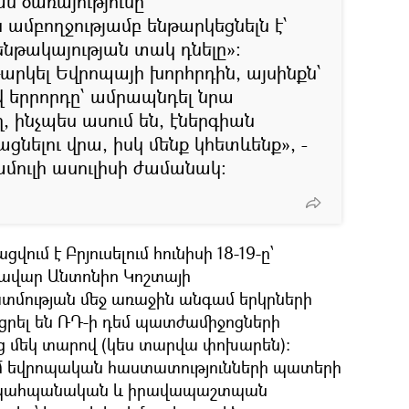
 ծառայությունը
ամբողջությամբ ենթարկեցնելն է՝
 ենթակայության տակ դնելը»։
արկել Եվրոպայի խորհրդին, այսինքն՝
վ երրորդը՝ ամրապնդել նրա
ղ, ինչպես ասում են, էներգիան
ցնելու վրա, իսկ մենք կհետևենք», -
մուլի ասուլիսի ժամանակ։
ւմ է Բրյուսելում հունիսի 18-19-ը՝
ավար Անտոնիո Կոշտայի
տմության մեջ առաջին անգամ երկրների
րել են ՌԴ-ի դեմ պատժամիջոցների
 մեկ տարով (կես տարվա փոխարեն):
ւմ եվրոպական հաստատությունների պատերի
բնապահպանական և իրավապաշտպան