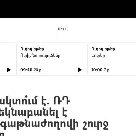
02:00
Ուղիղ եթեր
Ուղիղ եթեր
Ուրիշ նորություններ
Լուրեր
09:40
10:00
20 ր
7 ր
կտո՞ւմ է. ՌԴ
եկնաբանել է
ագաթնաժողովի շուրջ
ը