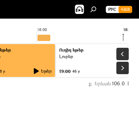
РУС
ՀԱՅ
18:00
18:55
 եթեր
Ուղիղ եթեր
ր
Լուրեր
Եթեր
19:00
8 ր
46 ր
ք. Երևան
106.0