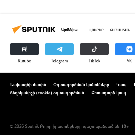
Արմենիա
ԼՈՒՐԵՐ
ՀԱՅԱՍՏԱՆ
Rutube
Telegram
ТikТоk
VK
Նախագծի մասին
Օգտագործման կանոնները
Կապ
Տեղեկանիշի (cookie) օգտագործման
Հետադարձ կապ
© 2026 Sputnik Բոլոր իրավունքները պաշտպանված են. 18+