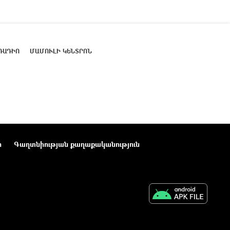
ՌԱԴԻՈ
ՄԱՄՈՒԼԻ ԿԵՆՏՐՈՆ
ր
Գաղտնիության քաղաքականություն