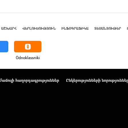
ԱՇԽԱՐՀ
ՎԵՐԼՈՒԾՈՒԹՅՈՒՆ
ԻՆՖՈԳՐԱՖԻԿԱ
ՏԵՍԱՆՅՈՒԹԵՐ
Odnoklassniki
Մամուլի հաղորդագրություններ
Ընկերությունների նորություննե