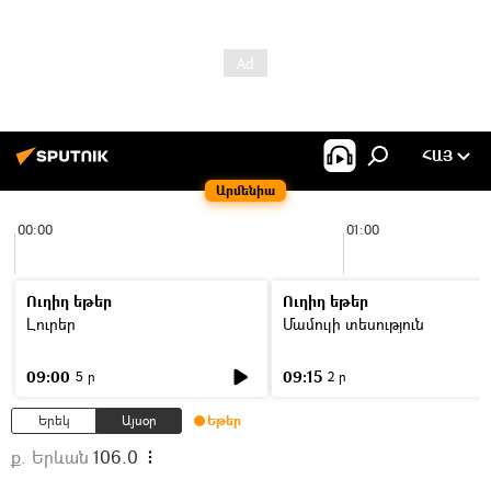
ՀԱՅ
Արմենիա
00:00
01:00
Ուղիղ եթեր
Ուղիղ եթեր
Լուրեր
Մամուլի տեսություն
09:00
09:15
5 ր
2 ր
Երեկ
Այսօր
Եթեր
ք. Երևան
106.0