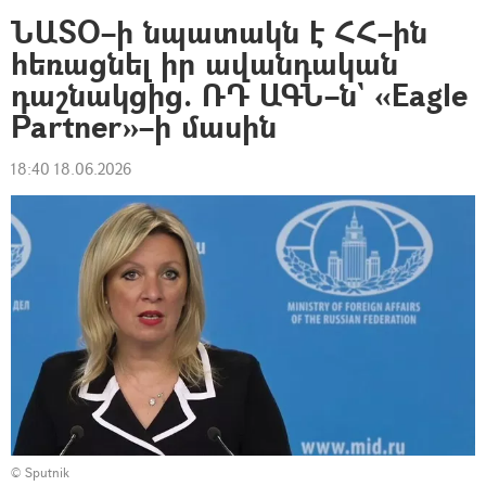
ՆԱՏՕ–ի նպատակն է ՀՀ–ին
հեռացնել իր ավանդական
դաշնակցից. ՌԴ ԱԳՆ–ն` «Eagle
Partner»–ի մասին
18:40 18.06.2026
© Sputnik