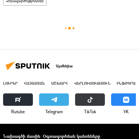
Զորավարժություններ
Արմենիա
ԼՈՒՐԵՐ
ՀԱՅԱՍՏԱՆ
ԱՇԽԱՐՀ
ՎԵՐԼՈՒԾՈՒԹՅՈՒՆ
ԻՆՖՈԳՐԱՖ
Rutube
Telegram
ТikТоk
VK
Նախագծի մասին
Օգտագործման կանոնները