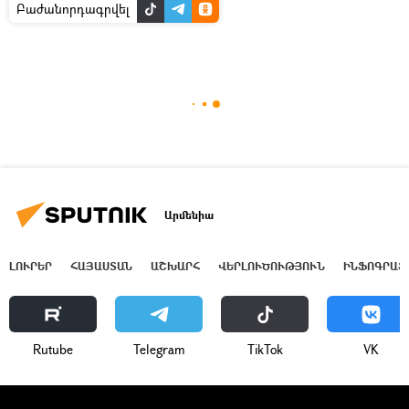
Բաժանորդագրվել
Արմենիա
ԼՈՒՐԵՐ
ՀԱՅԱՍՏԱՆ
ԱՇԽԱՐՀ
ՎԵՐԼՈՒԾՈՒԹՅՈՒՆ
ԻՆՖՈԳՐԱՖ
Rutube
Telegram
ТikТоk
VK