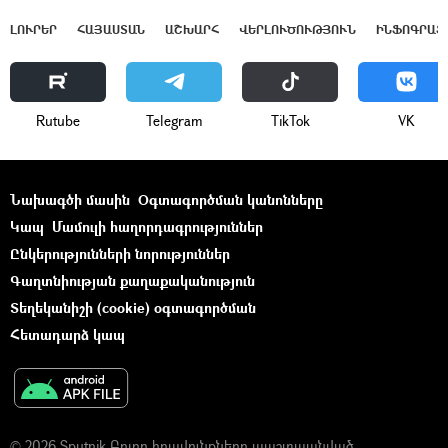
ԼՈՒՐԵՐ
ՀԱՅԱՍՏԱՆ
ԱՇԽԱՐՀ
ՎԵՐԼՈՒԾՈՒԹՅՈՒՆ
ԻՆՖՈԳՐԱՖ
Rutube
Telegram
ТikТоk
VK
Նախագծի մասին
Օգտագործման կանոնները
Կապ
Մամուլի հաղորդագրություններ
Ընկերությունների նորություններ
Գաղտնիության քաղաքականություն
Տեղեկանիշի (cookie) օգտագործման
Հետադարձ կապ
© 2026 Sputnik Բոլոր իրավունքները պաշտպանված