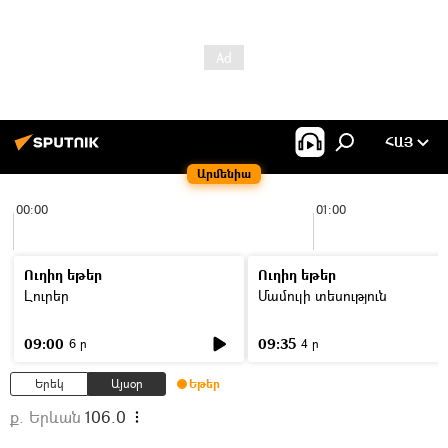
ՀԱՅ
Արմենիա
00:00
01:00
Ուղիղ եթեր
Ուղիղ եթեր
Լուրեր
Մամուլի տեսություն
09:00
09:35
6 ր
4 ր
Երեկ
Այսօր
Եթեր
ք. Երևան
106.0