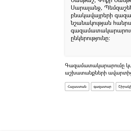
Սարալանջ, Պեմզաշեն
բնակավայրերի գազա
նշանակության հանրա
գազամատակարարումը
ընկերությունը։
Գազամատակարարումը կ
աշխատանքների ավարտից
Հայաստան
գազատար
Շիրակ