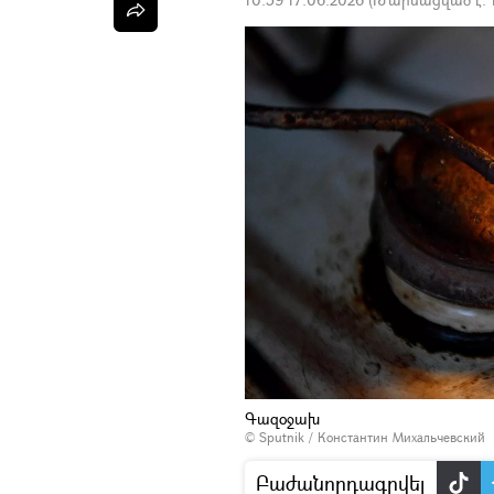
Գազօջախ
© Sputnik / Константин Михальчевский
Բաժանորդագրվել