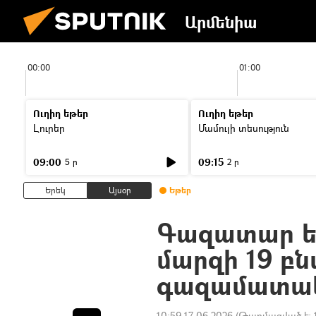
Արմենիա
00:00
01:00
Ուղիղ եթեր
Ուղիղ եթեր
Լուրեր
Մամուլի տեսություն
09:00
09:15
5 ր
2 ր
Երեկ
Այսօր
Եթեր
Գազատար են
մարզի 19 բն
գազամատակ
10:59 17.06.2026
(Թարմացված է: