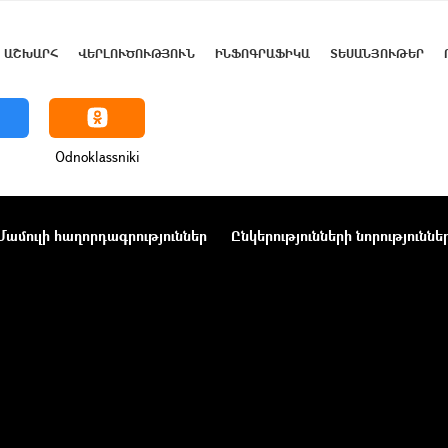
ԱՇԽԱՐՀ
ՎԵՐԼՈՒԾՈՒԹՅՈՒՆ
ԻՆՖՈԳՐԱՖԻԿԱ
ՏԵՍԱՆՅՈՒԹԵՐ
Odnoklassniki
Մամուլի հաղորդագրություններ
Ընկերությունների նորություննե