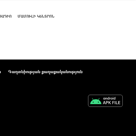
ՌԱԴԻՈ
ՄԱՄՈՒԼԻ ԿԵՆՏՐՈՆ
ր
Գաղտնիության քաղաքականություն