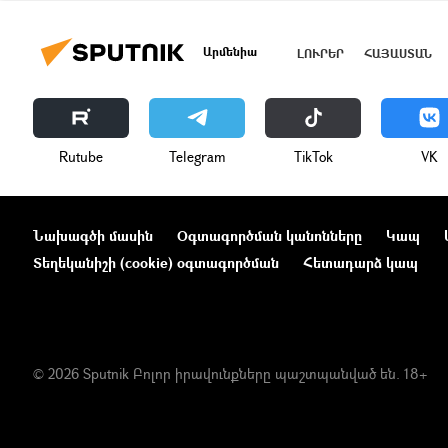
Արմենիա
ԼՈՒՐԵՐ
ՀԱՅԱՍՏԱՆ
Rutube
Telegram
ТikТоk
VK
Նախագծի մասին
Օգտագործման կանոնները
Կապ
Տեղեկանիշի (cookie) օգտագործման
Հետադարձ կապ
© 2026 Sputnik Բոլոր իրավունքները պաշտպանված են. 18+