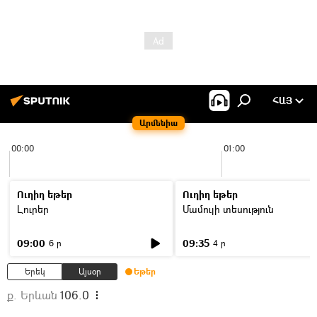
ՀԱՅ
Արմենիա
00:00
01:00
Ուղիղ եթեր
Ուղիղ եթեր
Լուրեր
Մամուլի տեսություն
09:00
09:35
6 ր
4 ր
Երեկ
Այսօր
Եթեր
ք. Երևան
106.0