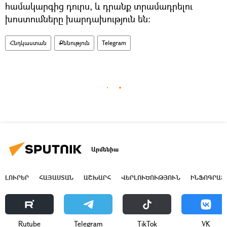
համակարգից դուրս, և դրանք տրամադրելու
խոստումները խարդախություն են:
Հնդկաստան
Քննություն
Telegram
Արմենիա
ԼՈՒՐԵՐ
ՀԱՅԱՍՏԱՆ
ԱՇԽԱՐՀ
ՎԵՐԼՈՒԾՈՒԹՅՈՒՆ
ԻՆՖՈԳՐԱՖ
Rutube
Telegram
ТikТоk
VK