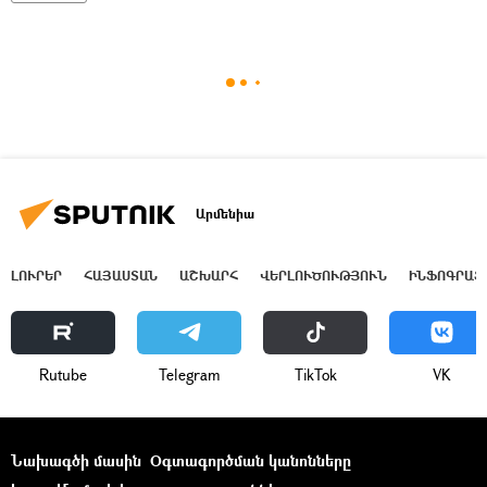
Արմենիա
ԼՈՒՐԵՐ
ՀԱՅԱՍՏԱՆ
ԱՇԽԱՐՀ
ՎԵՐԼՈՒԾՈՒԹՅՈՒՆ
ԻՆՖՈԳՐԱՖ
Rutube
Telegram
ТikТоk
VK
Նախագծի մասին
Օգտագործման կանոնները