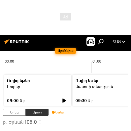
ՀԱՅ
Արմենիա
00:00
01:00
Ուղիղ եթեր
Ուղիղ եթեր
Լուրեր
Մամուլի տեսություն
09:00
09:30
5 ր
5 ր
Երեկ
Այսօր
Եթեր
ք. Երևան
106.0