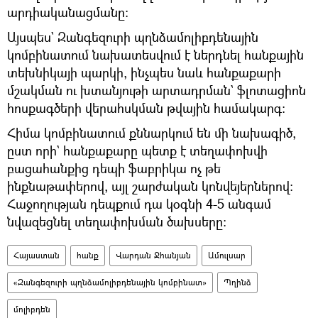
արդիականացմանը։
Այսպես` Զանգեզուրի պղնձամոլիբդենային
կոմբինատում նախատեսվում է ներդնել հանքային
տեխնիկայի պարկի, ինչպես նաև հանքաքարի
մշակման ու խտանյութի արտադրման` ֆլոտացիոն
հոսքագծերի վերահսկման թվային համակարգ։
Հիմա կոմբինատում քննարկում են մի նախագիծ,
ըստ որի` հանքաքարը պետք է տեղափոխվի
բացահանքից դեպի ֆաբրիկա ոչ թե
ինքնաթափերով, այլ շարժական կոնվեյերներով։
Հաջողության դեպքում դա կօգնի 4-5 անգամ
նվազեցնել տեղափոխման ծախսերը։
Հայաստան
հանք
Վարդան Ջհանյան
Ամուլսար
«Զանգեզուրի պղնձամոլիբդենային կոմբինատ»
Պղինձ
մոլիբդեն