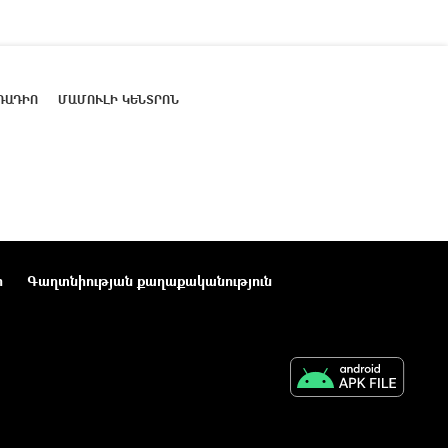
ՌԱԴԻՈ
ՄԱՄՈՒԼԻ ԿԵՆՏՐՈՆ
ր
Գաղտնիության քաղաքականություն