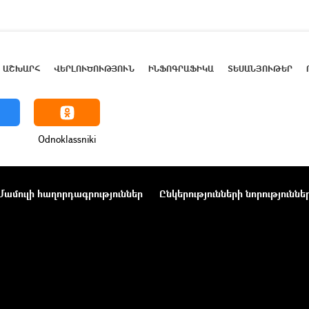
ԱՇԽԱՐՀ
ՎԵՐԼՈՒԾՈՒԹՅՈՒՆ
ԻՆՖՈԳՐԱՖԻԿԱ
ՏԵՍԱՆՅՈՒԹԵՐ
Odnoklassniki
Մամուլի հաղորդագրություններ
Ընկերությունների նորություննե