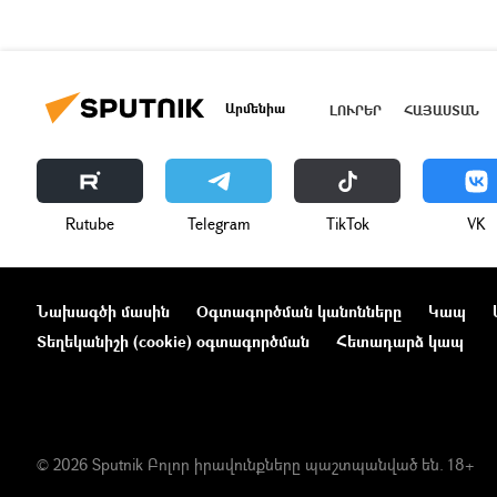
Արմենիա
ԼՈՒՐԵՐ
ՀԱՅԱՍՏԱՆ
Rutube
Telegram
ТikТоk
VK
Նախագծի մասին
Օգտագործման կանոնները
Կապ
Տեղեկանիշի (cookie) օգտագործման
Հետադարձ կապ
© 2026 Sputnik Բոլոր իրավունքները պաշտպանված են. 18+