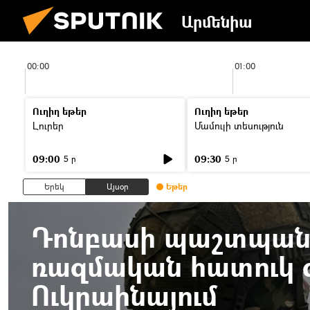
Արմենիա
00:00
01:00
Ուղիղ եթեր
Ուղիղ եթեր
Լուրեր
Մամուլի տեսություն
09:00
09:30
5 ր
5 ր
Երեկ
Այսօր
Եթեր
Դոնբասի պաշտպանո
ռազմական հատուկ գ
Ուկրաինայում