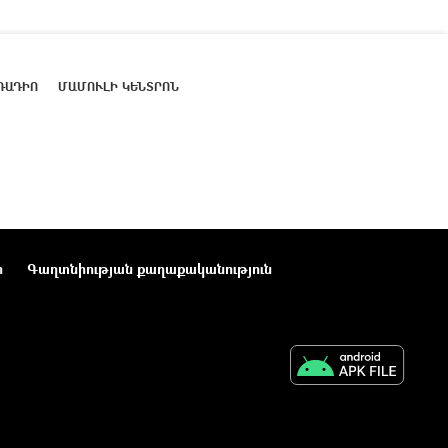
ՌԱԴԻՈ
ՄԱՄՈՒԼԻ ԿԵՆՏՐՈՆ
ր
Գաղտնիության քաղաքականություն