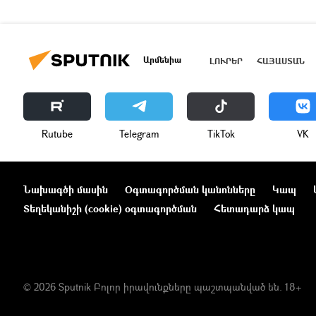
Արմենիա
ԼՈՒՐԵՐ
ՀԱՅԱՍՏԱՆ
Rutube
Telegram
ТikТоk
VK
Նախագծի մասին
Օգտագործման կանոնները
Կապ
Տեղեկանիշի (cookie) օգտագործման
Հետադարձ կապ
© 2026 Sputnik Բոլոր իրավունքները պաշտպանված են. 18+