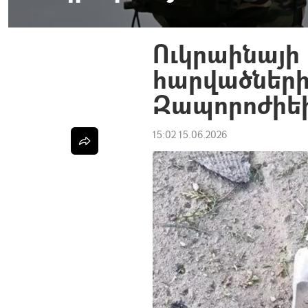
Ուկրաինայի 
հարվածներից
Զապորոժիեի
15:02 15.06.2026