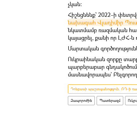
չկան։
Հիշեցնենք՝ 2022–ի փետր
նախագահ Վլադիմիր Պու
նկատմամբ ռազմական հատու
կայացրել, քանի որ ԼԺՀ-ն 
Մարտական գործողությունն
Ուկրաինական զորքը տարբ
պարբերաբար գնդակոծում 
մասնավորապես` Բելգորոդի
Դոնբասի պաշտպանություն. ՌԴ–ի ռազ
Զապորոժիե
Պատերազմ
Ուկր