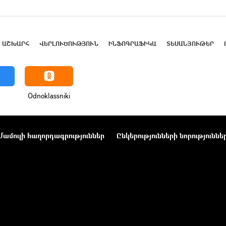
ԱՇԽԱՐՀ
ՎԵՐԼՈՒԾՈՒԹՅՈՒՆ
ԻՆՖՈԳՐԱՖԻԿԱ
ՏԵՍԱՆՅՈՒԹԵՐ
Odnoklassniki
Մամուլի հաղորդագրություններ
Ընկերությունների նորություննե