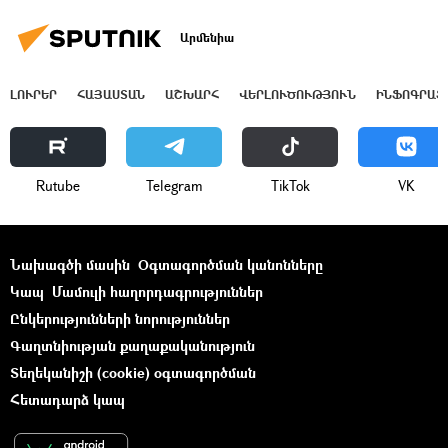
Արմենիա
ԼՈՒՐԵՐ
ՀԱՅԱՍՏԱՆ
ԱՇԽԱՐՀ
ՎԵՐԼՈՒԾՈՒԹՅՈՒՆ
ԻՆՖՈԳՐԱՖ
Rutube
Telegram
ТikТоk
VK
Նախագծի մասին
Օգտագործման կանոնները
Կապ
Մամուլի հաղորդագրություններ
Ընկերությունների նորություններ
Գաղտնիության քաղաքականություն
Տեղեկանիշի (cookie) օգտագործման
Հետադարձ կապ