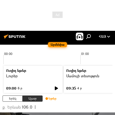
ՀԱՅ
Արմենիա
00:00
01:00
Ուղիղ եթեր
Ուղիղ եթեր
Լուրեր
Մամուլի տեսություն
09:00
09:35
6 ր
4 ր
Երեկ
Այսօր
Եթեր
ք. Երևան
106.0