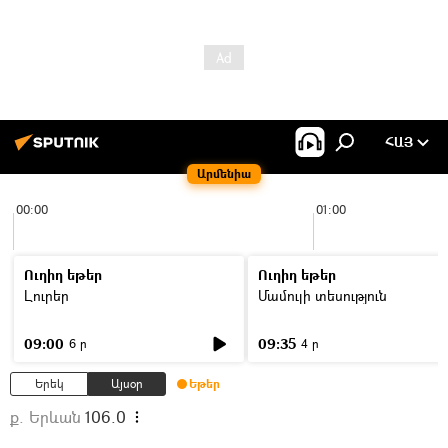
ՀԱՅ
Արմենիա
00:00
01:00
Ուղիղ եթեր
Ուղիղ եթեր
Լուրեր
Մամուլի տեսություն
09:00
09:35
6 ր
4 ր
Երեկ
Այսօր
Եթեր
ք. Երևան
106.0