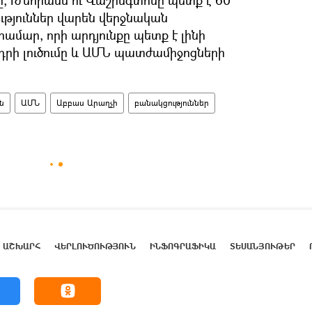
ւթյուններ վարեն վերջնական
ամար, որի արդյունքը պետք է լինի
դրի լուծումը և ԱՄՆ պատժամիջոցների
ն
ԱՄՆ
Աբբաս Արաղչի
բանակցություններ
ԱՇԽԱՐՀ
ՎԵՐԼՈՒԾՈՒԹՅՈՒՆ
ԻՆՖՈԳՐԱՖԻԿԱ
ՏԵՍԱՆՅՈՒԹԵՐ