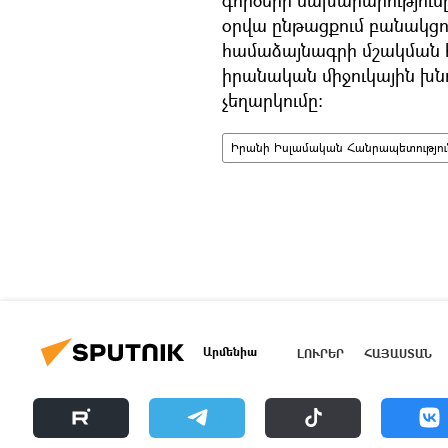
օրվա ընթացքում բանակցո
համաձայնագրի մշակման հ
իրանական միջուկային խն
չեղարկումը։
Իրանի Իսլամական Հանրապետությու
Արմենիա
ԼՈՒՐԵՐ
ՀԱՅԱՍՏԱՆ