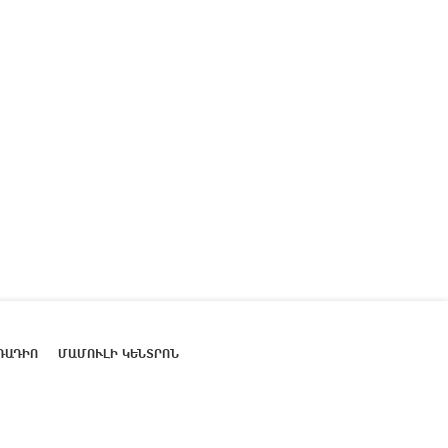
ՌԱԴԻՈ
ՄԱՄՈՒԼԻ ԿԵՆՏՐՈՆ