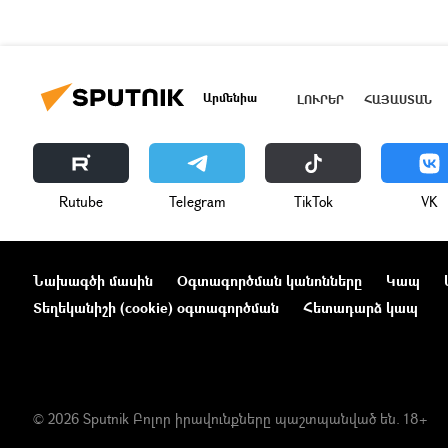
Արմենիա
ԼՈՒՐԵՐ
ՀԱՅԱՍՏԱՆ
Rutube
Telegram
ТikТоk
VK
Նախագծի մասին
Օգտագործման կանոնները
Կապ
Տեղեկանիշի (cookie) օգտագործման
Հետադարձ կապ
© 2026 Sputnik Բոլոր իրավունքները պաշտպանված են. 18+