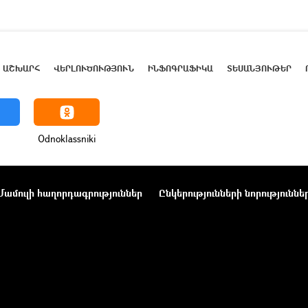
ԱՇԽԱՐՀ
ՎԵՐԼՈՒԾՈՒԹՅՈՒՆ
ԻՆՖՈԳՐԱՖԻԿԱ
ՏԵՍԱՆՅՈՒԹԵՐ
Odnoklassniki
Մամուլի հաղորդագրություններ
Ընկերությունների նորություննե