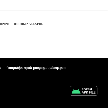
ՌԱԴԻՈ
ՄԱՄՈՒԼԻ ԿԵՆՏՐՈՆ
ր
Գաղտնիության քաղաքականություն