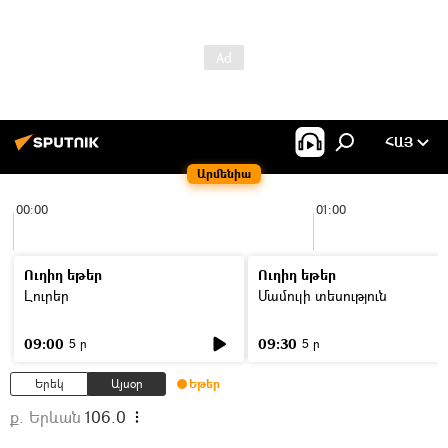
ՀԱՅ
Արմենիա
00:00
01:00
Ուղիղ եթեր
Ուղիղ եթեր
Լուրեր
Մամուլի տեսություն
09:00
09:30
5 ր
5 ր
Երեկ
Այսօր
Եթեր
ք. Երևան
106.0