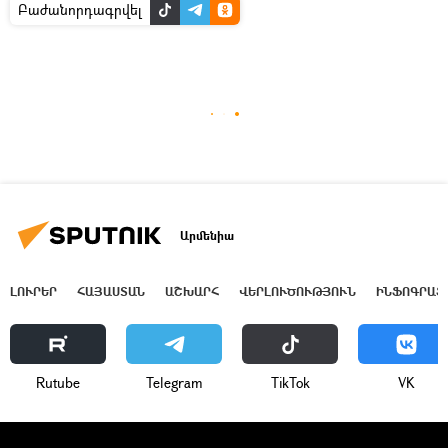
Բաժանորդագրվել
Արմենիա
ԼՈՒՐԵՐ
ՀԱՅԱՍՏԱՆ
ԱՇԽԱՐՀ
ՎԵՐԼՈՒԾՈՒԹՅՈՒՆ
ԻՆՖՈԳՐԱՖ
Rutube
Telegram
ТikТоk
VK