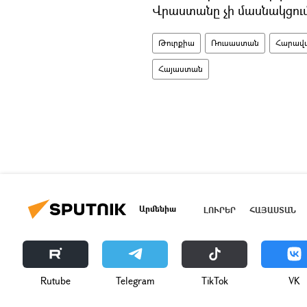
Վրաստանը չի մասնակցում
Թուրքիա
Ռուսաստան
Հարավա
Հայաստան
Արմենիա
ԼՈՒՐԵՐ
ՀԱՅԱՍՏԱՆ
Rutube
Telegram
ТikТоk
VK