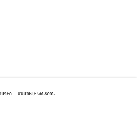
ՌԱԴԻՈ
ՄԱՄՈՒԼԻ ԿԵՆՏՐՈՆ