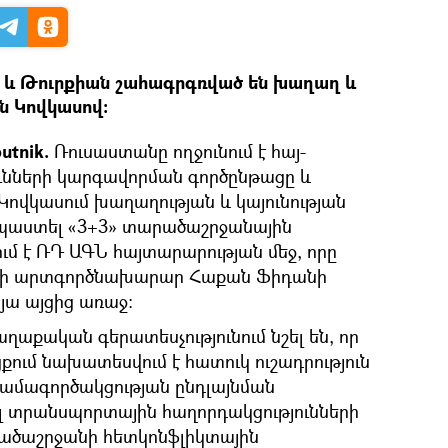
ը և Թուրքիան շահագրգռված են խաղաղ և
ն Կովկասով։
utnik.
Ռուսաստանը ողջունում է հայ-
ւնների կարգավորման գործընթացը և
 Կովկասում խաղաղության և կայունության
պաստել «3+3» տարածաշրջանային
ւմ է ՌԴ ԱԳՆ հայտարարության մեջ, որը
այի արտգործնախարար Հաքան Ֆիդանի
յա այցից առաջ։
աքական գերատեսչությունում նշել են, որ
քում նախատեսվում է հատուկ ուշադրություն
համագործակցության ընդլայնման
լ տրանսպորտային հաղորդակցությունների
ածաշրջանի հետկոնֆլիկտային