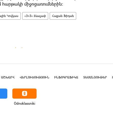
 հարթակի միջոցառումներին։
յին Կովկաս
«3+3» ձևաչափ
Հաքան Ֆիդան
ԱՇԽԱՐՀ
ՎԵՐԼՈՒԾՈՒԹՅՈՒՆ
ԻՆՖՈԳՐԱՖԻԿԱ
ՏԵՍԱՆՅՈՒԹԵՐ
Odnoklassniki