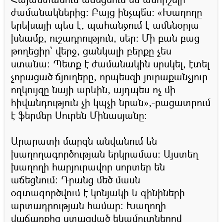
ժամանակներից։ Բայց ինչպե՞ս։ «Խաղողը
երեխայի պես է, պահանջում է ամենօրյա
խնամք, ուշադրություն, սեր։ Մի բան բաց
թողեցիր՝ վերջ, ցանկալի բերքը չես
ստանա։ Պետք է ժամանակին սրսկել, էտել
չորացած ճյուղերը, որպեսզի յուրաքանչյուր
ողկույզը նայի արևին, այդպես ոչ մի
հիվանդություն չի կպչի նրան»,-բացատրում
է ֆերմեր Սուրեն Մինասյանը։
Արարատի մարզն անվանում են
խաղողագործության երկրամաս։ Այստեղ
խաղողի հարյուրավոր սորտեր են
աճեցնում։ Դրանց մեծ մասն
օգտագործվում է կոնյակի և գինիների
արտադրության համար։ Խաղողի
վաճառքից ստացված եկամուտներով