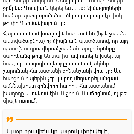
այդ թուփը տնկե՞լ ես։ Աճեցրե՞լ ես։ Դու այդ թուփը
ջրե՞լ ես։ Դու միայն կերել ես․․․»։ Չիմացողների
համար պարզաբանենք․ ծերուկը վրացի էր, իսկ
թուփը Գերմանիայում էր։
Հայաստանում խաղողին հարգում են (եթե չասենք՝
աստվածացնում) ոչ միայն այն պատճառով, որ այդ
պտուղն ու դրա վերամշակման արդյունքները
մարդկանց թույլ են տալիս լավ ուտել և խմել, այլ
նաև, որ խաղողի ողկույզը տասնամյակներ
շարունակ Հայաստանի զինանշանի վրա էր։ Այս
հարցում հայերին չէր կարող մեղադրել անգամ
ամենախիստ զինվորի հայրը․ Հայաստանում
խաղողը և՛ տնկում էին, և՛ ջրում, և՛ աճեցնում, ոչ թե
միայն ուտում։
Այսօր իրավիճակը կտրուկ փոխվել է․