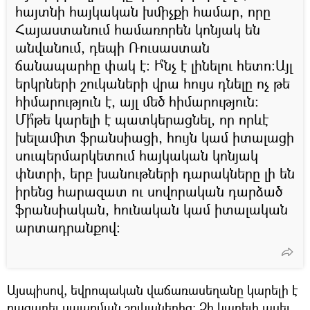
հայտնի հայկական խմիչքի համար, որը
Հայաստանում համառորեն կոնյակ են
անվանում, դեպի Ռուսաստան
ճանապարհը փակ է։ Ի՞նչ է լինելու հետո։Այլ
երկրների շուկաների վրա հույս դնելը ոչ թե
հիմարություն է, այլ մեծ հիմարություն։
Մի՞թե կարելի է պատկերացնել, որ որևէ
խելամիտ ֆրանսիացի, հույն կամ իտալացի
սուպերմարկետում հայկական կոնյակ
փնտրի, երբ խանութների դարակները լի են
իրենց հարազատ ու սովորական դարձած
ֆրանսիական, հունական կամ իտալական
արտադրանքով։
Այսպիսով, եվրոպական վաճառասեղանը կարելի է
բացառել սպառման շուկաներից։ Չի կարելի ասել