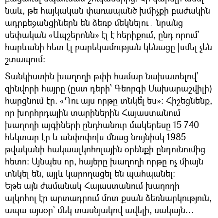
նաև, թե հայկական փառապանծ խմիչքի բաժակին
ադրբեջանցիներն են ձեռք մեկնելու․ նրանց
սեփական «Ապշերոնն» էլ է հերիքում, ընդ որում՝
հարևանի հետ էլ բարեկամության կենացը խմել չեն
շտապում։
Տանկիստին խաղողի թփի համար նախատելով՝
զինվորի հայրը (ըստ դերի՝ Գեորգի Մախարաշվիլի)
հարցնում էր. «Դու այս որթը տնկե՞լ ես»։ Հիշեցնենք,
որ խորհրդային տարիներին Հայաստանում
խաղողի այգիների ընդհանուր մակերեսը 15 740
հեկտար էր և անփոփոխ մնաց նույնիսկ 1985
թվականի հակաալկոհոլային օրենքի ընդունումից
հետո։ Այնպես որ, հայերը խաղողի որթը ոչ միայն
տնկել են, այլև կարողացել են պահպանել։
Եթե այն ժամանակ Հայաստանում խաղողի
ալկոհոլ էր արտադրում մոտ քսան ձեռնարկություն,
ապա այսօր՝ մեկ տասնյակով ավելի, սակայն…