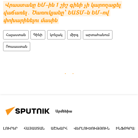
Վրաստանը ԵՄ–ին 1 շիշ գինի չի կարողացել 
վաճառել․ Ծառուկյանը՝ ԵԱՏՄ–ն ԵՄ–ով 
փոխարինելու մասին
Հայաստան
Գինի
կոնյակ
միրգ
արտահանում
Ռուսաստան
Արմենիա
ԼՈՒՐԵՐ
ՀԱՅԱՍՏԱՆ
ԱՇԽԱՐՀ
ՎԵՐԼՈՒԾՈՒԹՅՈՒՆ
ԻՆՖՈԳՐԱՖ