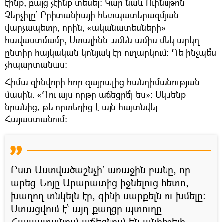
էինք, բայց չէինք տեսել։ Կար նաև Ուինսթոն
Չերչիլը՝ Բրիտանիայի հետպատերազմյան
վարչապետը, որին, «ականատեսների»
հավաստմամբ, Ստալինն ամեն ամիս մեկ արկղ
ընտիր հայկական կոնյակ էր ուղարկում։ Դե ինչպե՞ս
չհպարտանաս։
Հիմա զինվորի հոր զայրալից հանդիմանության
մասին. «Դու այս որթը աճեցրե՞լ ես»։ Սկսենք
նրանից, թե որտեղից է այն հայտնվել
Հայաստանում։
Ըստ Աստվածաշնչի՝ առաջին բանը, որ
արեց Նոյը Արարատից իջնելուց հետո,
խաղող տնկելն էր, գինի սարքելն ու խմելը։
Ստացվում է՝ այդ քաղցր պտուղը
Հայաստանում աճեցնում են անհիշելի