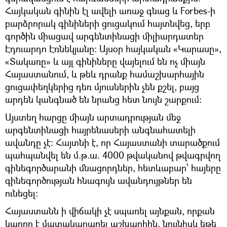
Հայկական գինին էլ ավելի առաջ գնաց և Forbes-ի
բարձրորակ գինիների ցուցակում հայտնվեց, երբ
գործին միացավ արգենտինացի միլիարդատեր
Էդուարդո Էռնեկյանը։ Այսօր հայկական «Կարասը»,
«Տակառը» և այլ գինիները վայելում են ոչ միայն
Հայաստանում, և թեև դրանք համաշխարհային
ցուցափեղկերից դեռ մյուսներին չեն քշել, բայց
արդեն կանգնած են նրանց հետ նույն շարքում։
Այստեղ հարցը միայն արտադրության մեջ
արգենտինացի հայրենասերի անգնահատելի
ավանդը չէ։ Հայտնի է, որ Հայաստանի տարածքում
պահպանվել են մ.թ.ա. 4000 թվականով թվագրվող
գինեգործարանի մնացորդներ, հետևաբար՝ հայերը
գինեգործության հնագույն ավանդույթներ են
ունեցել։
Հայաստանն ի վիճակի չէ սպառել այնքան, որքան
կարող է մատակարարել աշխարհին, նույնիսկ եթե