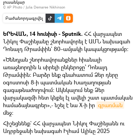
լուսանկար
© AP Photo / Julia Demaree Nikhinson
Բաժանորդագրվել
ԵՐԵՎԱՆ, 14 հունիսի - Sputnik.
ՀՀ վարչապետ
Նիկոլ Փաշինյանը շնորհավորել է ԱՄՆ նախագահ
Դոնալդ Թրամփին` 80–ամյակի կապակցությամբ։
«Ծննդյան շնորհավորանքներ հիանալի
առաջնորդին և սիրելի ընկերոջը՝ Դոնալդ
Թրամփին։ Բարձր ենք գնահատում Ձեր դերը
օգոստոսի 8-ի պատմական Խաղաղության
գագաթնաժողովում։ Ակնկալում ենք Ձեր
վարչակազմի հետ կնքել էլ ավելի շատ պատմական
համաձայնագրեր»,- նշել է նա X-ի իր
գրառման
մեջ։
Հիշեցնենք` ՀՀ վարչապետ Նիկոլ Փաշինյանն ու
Ադրբեջանի նախագահ Իլհամ Ալիևը 2025