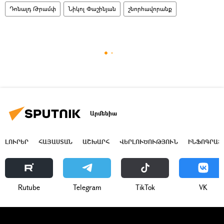
Դոնալդ Թրամփ
Նիկոլ Փաշինյան
շնորհավորանք
Արմենիա
ԼՈՒՐԵՐ
ՀԱՅԱՍՏԱՆ
ԱՇԽԱՐՀ
ՎԵՐԼՈՒԾՈՒԹՅՈՒՆ
ԻՆՖՈԳՐԱՖ
Rutube
Telegram
ТikТоk
VK