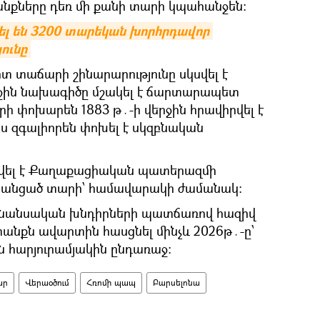
նքները դեռ մի քանի տարի կպահանջեն։
 են 3200 տարեկան խորհրդավոր 
ունը
րտ տաճարի շինարարությունը սկսվել է
աջին նախագիծը մշակել է ճարտարապետ
որի փոխարեն 1883 թ․-ի վերջին հրավիրվել է
նս զգալիորեն փոխել է սկզբնական
տվել է Քաղաքացիական պատերազմի
 և անցած տարի՝ համավարակի ժամանակ։
 ֆինանսական խնդիրների պատճառով հազիվ
անքն ավարտին հասցնել մինչև 2026թ․-ը՝
 հարյուրամյակին ընդառաջ։
ար
Վերաօծում
Հռոմի պապ
Բարսելոնա