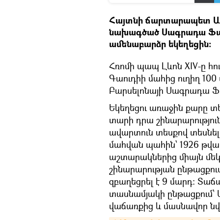
Հայտնի ճարտարապետ Ան
նախագծած Սագրադա Ֆամ
ամենաբարձր եկեղեցին։
Հռոմի պապ Լևոն XIV-ը հ
Գաուդիի մահից ուղիղ 100
Բարսելոնայի Սագրադա Ֆ
Եկեղեցու առաջին քարը տե
տարի դրա շինարարությու
ավարտուն տեսքով տեսնե
մահվան պահին՝ 1926 թվա
աշտարակներից միայն մեկ
շինարարության ընթացքո
զբաղեցրել է 9 մարդ։ Տաճ
տասնամյակի ընթացքում՝
վաճառքից և մասնավոր նվ