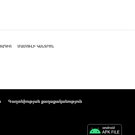
ՌԱԴԻՈ
ՄԱՄՈՒԼԻ ԿԵՆՏՐՈՆ
ր
Գաղտնիության քաղաքականություն