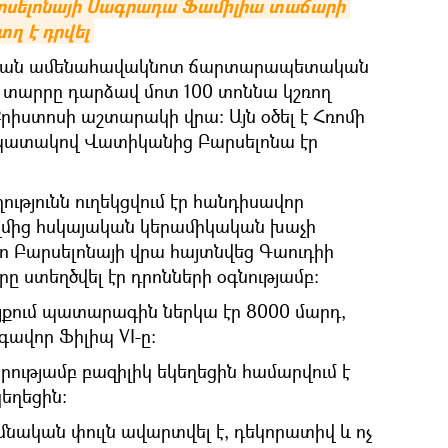
րսելոնայի Սագրադա Ֆամիլիա տաճարի 
ղ է դրվել
ան ամենահավակնոտ ճարտարապետական ​​
 տարրը դարձավ մոտ 100 տոննա կշռող
րիստոսի աշտարակի վրա։ Այն օծել է Հռոմի
նպատակով Վատիկանից Բարսելոնա էր
թյունն ուղեկցվում էր հանդիսավոր
մից հսկայական կերամիկական խաչի
ո Բարսելոնայի վրա հայտնվեց Գաուդիի
ը ստեղծվել էր դրոնների օգնությամբ։
յքում պատարագին ներկա էր 8000 մարդ,
գավոր Ֆիլիպ VI-ը։
ձրությամբ բազիլիկ եկեղեցին համարվում է
եղեցին։
նական փուլն ավարտվել է, դեկորատիվ և ոչ