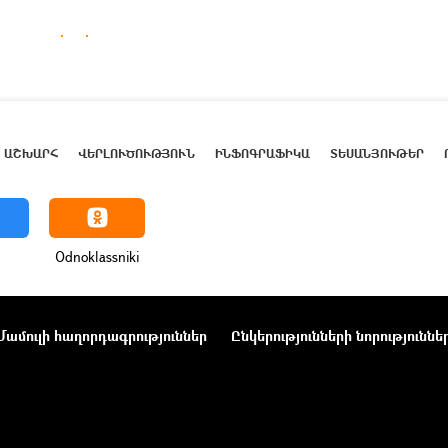
ԱՇԽԱՐՀ
ՎԵՐԼՈՒԾՈՒԹՅՈՒՆ
ԻՆՖՈԳՐԱՖԻԿԱ
ՏԵՍԱՆՅՈՒԹԵՐ
Odnoklassniki
Մամուլի հաղորդագրություններ
Ընկերությունների նորություննե