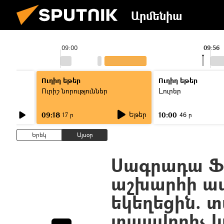
Արմենիա
09:00
09:56
Ուղիղ եթեր
Ուղիղ եթեր
Ուրիշ նորություններ
Լուրեր
Եթեր
09:18
10:00
17 ր
46 ր
Երեկ
Այսօր
Սագրադա Ֆա
աշխարհի ա
եկեղեցին. 
տպավորիչ կ