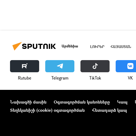
Արմենիա
ԼՈՒՐԵՐ
ՀԱՅԱՍՏԱՆ
Rutube
Telegram
ТikТоk
VK
Նախագծի մասին
Օգտագործման կանոնները
Կապ
Տեղեկանիշի (cookie) օգտագործման
Հետադարձ կապ