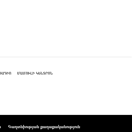
ՌԱԴԻՈ
ՄԱՄՈՒԼԻ ԿԵՆՏՐՈՆ
ր
Գաղտնիության քաղաքականություն