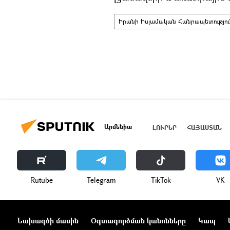
Իրանի Իսլամական Հանրապետությու
Արմենիա
ԼՈՒՐԵՐ
ՀԱՅԱՍՏԱՆ
Rutube
Telegram
ТikТоk
VK
Նախագծի մասին
Օգտագործման կանոնները
Կապ