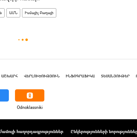
ն
ԱՄՆ
Իսմայիլ Բաղայի
ԱՇԽԱՐՀ
ՎԵՐԼՈՒԾՈՒԹՅՈՒՆ
ԻՆՖՈԳՐԱՖԻԿԱ
ՏԵՍԱՆՅՈՒԹԵՐ
Odnoklassniki
Մամուլի հաղորդագրություններ
Ընկերությունների նորություննե