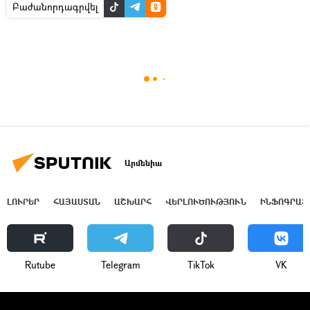
Բաժանորդագրվել
Արմենիա
ԼՈՒՐԵՐ
ՀԱՅԱՍՏԱՆ
ԱՇԽԱՐՀ
ՎԵՐԼՈՒԾՈՒԹՅՈՒՆ
ԻՆՖՈԳՐԱՖ
Rutube
Telegram
ТikТоk
VK