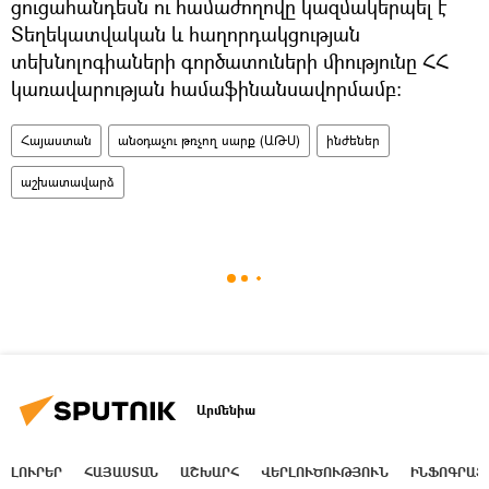
ցուցահանդեսն ու համաժողովը կազմակերպել է
Տեղեկատվական և հաղորդակցության
տեխնոլոգիաների գործատուների միությունը ՀՀ
կառավարության համաֆինանսավորմամբ։
Հայաստան
անօդաչու թռչող սարք (ԱԹՍ)
ինժեներ
աշխատավարձ
Արմենիա
ԼՈՒՐԵՐ
ՀԱՅԱՍՏԱՆ
ԱՇԽԱՐՀ
ՎԵՐԼՈՒԾՈՒԹՅՈՒՆ
ԻՆՖՈԳՐԱՖ