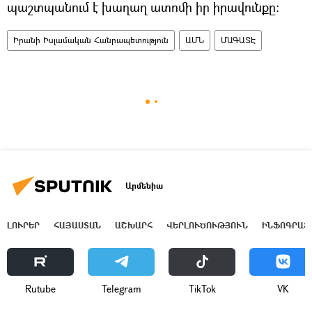
պաշտպանում է խաղաղ ատոմի իր իրավունքը։
Իրանի Իսլամական Հանրապետություն
ԱՄՆ
ՄԱԳԱՏԷ
Արմենիա
ԼՈՒՐԵՐ
ՀԱՅԱՍՏԱՆ
ԱՇԽԱՐՀ
ՎԵՐԼՈՒԾՈՒԹՅՈՒՆ
ԻՆՖՈԳՐԱՖ
Rutube
Telegram
ТikТоk
VK