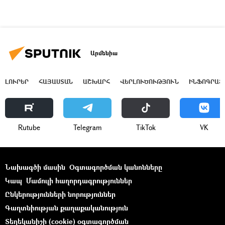
Արմենիա
ԼՈՒՐԵՐ
ՀԱՅԱՍՏԱՆ
ԱՇԽԱՐՀ
ՎԵՐԼՈՒԾՈՒԹՅՈՒՆ
ԻՆՖՈԳՐԱՖ
Rutube
Telegram
ТikТоk
VK
Նախագծի մասին
Օգտագործման կանոնները
Կապ
Մամուլի հաղորդագրություններ
Ընկերությունների նորություններ
Գաղտնիության քաղաքականություն
Տեղեկանիշի (cookie) օգտագործման