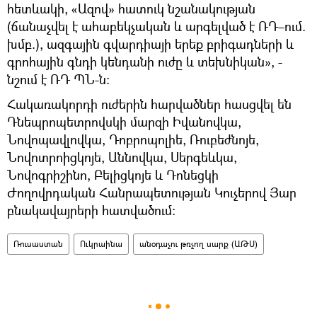
հետևակի, «Ազով» հատուկ նշանակության
(ճանաչվել է ահաբեկչական և արգելված է ՌԴ–ում.
խմբ.), ազգային գվարդիայի երեք բրիգադների և
գրոհային գնդի կենդանի ուժը և տեխնիկան», -
նշում է ՌԴ ՊՆ-ն։
Հակառակորդի ուժերին հարվածներ հասցվել են
Դնեպրոպետրովսկի մարզի Իվանովկա,
Նովոպավլովկա, Դոբրոպոլիե, Ռուբեժնոյե,
Նովոտրոիցկոյե, Աննովկա, Սերգեևկա,
Նովոգրիշինո, Բելիցկոյե և Դոնեցկի
Ժողովրդական Հանրապետության Կուչերով Յար
բնակավայրերի հատվածում։
Ռուսաստան
Ուկրաինա
անօդաչու թռչող սարք (ԱԹՍ)