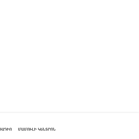
ՌԱԴԻՈ
ՄԱՄՈՒԼԻ ԿԵՆՏՐՈՆ