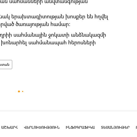
ն ​​սահմանների անվտանգության
ակ երախտագիտության խոսքեր են հղվել
իրված ծառայության համար։
եղրիի սահմանային ջոկատի անձնակազմի
ն խոնարհել սահմանապահ հերոսների
ստան
ԱՇԽԱՐՀ
ՎԵՐԼՈՒԾՈՒԹՅՈՒՆ
ԻՆՖՈԳՐԱՖԻԿԱ
ՏԵՍԱՆՅՈՒԹԵՐ