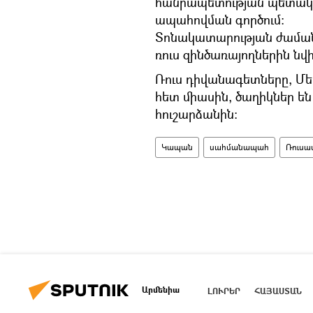
հանրապետության պետակա
ապահովման գործում։
Տոնակատարության ժաման
ռուս զինծառայողներին նվ
Ռուս դիվանագետները, Մ
հետ միասին, ծաղիկներ ե
հուշարձանին։
Կապան
սահմանապահ
Ռուսա
Արմենիա
ԼՈՒՐԵՐ
ՀԱՅԱՍՏԱՆ