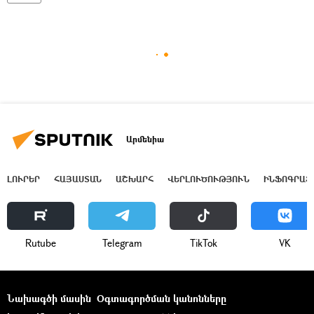
Արմենիա
ԼՈՒՐԵՐ
ՀԱՅԱՍՏԱՆ
ԱՇԽԱՐՀ
ՎԵՐԼՈՒԾՈՒԹՅՈՒՆ
ԻՆՖՈԳՐԱՖ
Rutube
Telegram
ТikТоk
VK
Նախագծի մասին
Օգտագործման կանոնները