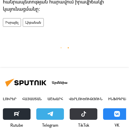
հանրապետության հարավում իրավիճակի
կայունացմանը։
Իսրայել
Լիբանան
Արմենիա
ԼՈՒՐԵՐ
ՀԱՅԱՍՏԱՆ
ԱՇԽԱՐՀ
ՎԵՐԼՈՒԾՈՒԹՅՈՒՆ
ԻՆՖՈԳՐԱՖ
Rutube
Telegram
ТikТоk
VK