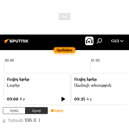
ՀԱՅ
Արմենիա
00:00
01:00
Ուղիղ եթեր
Ուղիղ եթեր
Լուրեր
Մամուլի տեսություն
09:00
09:35
6 ր
4 ր
Երեկ
Այսօր
Եթեր
ք. Երևան
106.0