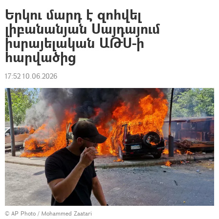
Երկու մարդ է զոհվել
լիբանանյան Սայդայում
իսրայելական ԱԹՍ-ի
հարվածից
17:52 10.06.2026
© AP Photo / Mohammed Zaatari