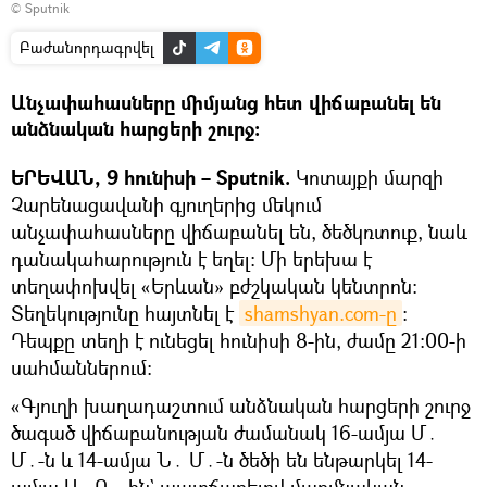
© Sputnik
Բաժանորդագրվել
Անչափահասները միմյանց հետ վիճաբանել են
անձնական հարցերի շուրջ։
ԵՐԵՎԱՆ, 9 հունիսի – Sputnik.
Կոտայքի մարզի
Չարենացավանի գյուղերից մեկում
անչափահասները վիճաբանել են, ծեծկռտուք, նաև
դանակահարություն է եղել։ Մի երեխա է
տեղափոխվել «Երևան» բժշկական կենտրոն։
Տեղեկությունը հայտնել է
shamshyan.com-ը
:
Դեպքը տեղի է ունեցել հունիսի 8-ին, ժամը 21։00-ի
սահմաններում։
«Գյուղի խաղադաշտում անձնական հարցերի շուրջ
ծագած վիճաբանության ժամանակ 16-ամյա Մ․
Մ․-ն և 14-ամյա Ն․ Մ․-ն ծեծի են ենթարկել 14-
ամյա Ս․ Դ․-ին` պատճառելով մարմնական