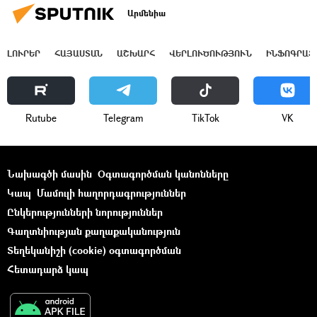
Արմենիա
ԼՈՒՐԵՐ
ՀԱՅԱՍՏԱՆ
ԱՇԽԱՐՀ
ՎԵՐԼՈՒԾՈՒԹՅՈՒՆ
ԻՆՖՈԳՐԱՖ
Rutube
Telegram
ТikТоk
VK
Նախագծի մասին
Օգտագործման կանոնները
Կապ
Մամուլի հաղորդագրություններ
Ընկերությունների նորություններ
Գաղտնիության քաղաքականություն
Տեղեկանիշի (cookie) օգտագործման
Հետադարձ կապ