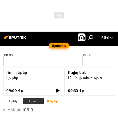
ՀԱՅ
Արմենիա
00:00
01:00
Ուղիղ եթեր
Ուղիղ եթեր
Լուրեր
Մամուլի տեսություն
09:00
09:35
6 ր
4 ր
Երեկ
Այսօր
Եթեր
ք. Երևան
106.0