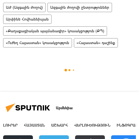
ԱԺ (Ազգային ժողով)
Ազգային ժողովի ընտրություններ
Արփինե Հովհաննիսյան
«Քաղաքացիական պայմանագիր» կուսակցություն (ՔՊ)
«Ուժեղ Հայաստան» կուսակցություն
«Հայաստան» դաշինք
Արմենիա
ԼՈՒՐԵՐ
ՀԱՅԱՍՏԱՆ
ԱՇԽԱՐՀ
ՎԵՐԼՈՒԾՈՒԹՅՈՒՆ
ԻՆՖՈԳՐԱՖ