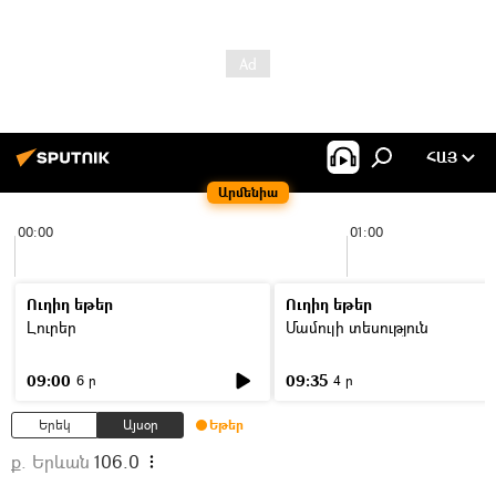
ՀԱՅ
Արմենիա
00:00
01:00
Ուղիղ եթեր
Ուղիղ եթեր
Լուրեր
Մամուլի տեսություն
09:00
09:35
6 ր
4 ր
Երեկ
Այսօր
Եթեր
ք. Երևան
106.0