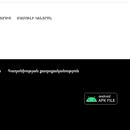
ՌԱԴԻՈ
ՄԱՄՈՒԼԻ ԿԵՆՏՐՈՆ
ր
Գաղտնիության քաղաքականություն