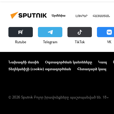
Արմենիա
ԼՈՒՐԵՐ
ՀԱՅԱՍՏԱՆ
Rutube
Telegram
ТikТоk
VK
Նախագծի մասին
Օգտագործման կանոնները
Կապ
Տեղեկանիշի (cookie) օգտագործման
Հետադարձ կապ
© 2026 Sputnik Բոլոր իրավունքները պաշտպանված են. 18+