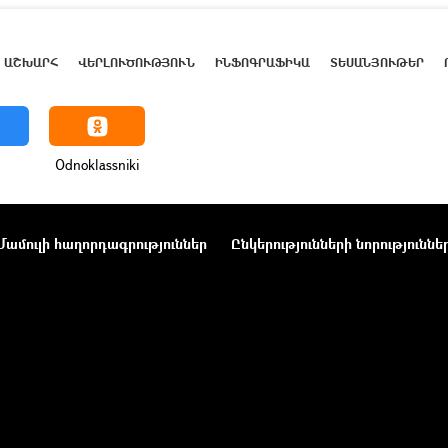
ԱՇԽԱՐՀ
ՎԵՐԼՈՒԾՈՒԹՅՈՒՆ
ԻՆՖՈԳՐԱՖԻԿԱ
ՏԵՍԱՆՅՈՒԹԵՐ
Odnoklassniki
Մամուլի հաղորդագրություններ
Ընկերությունների նորություննե