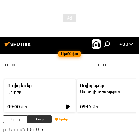
ՀԱՅ
Արմենիա
00:00
01:00
Ուղիղ եթեր
Ուղիղ եթեր
Լուրեր
Մամուլի տեսություն
09:00
09:15
5 ր
2 ր
Երեկ
Այսօր
Եթեր
ք. Երևան
106.0