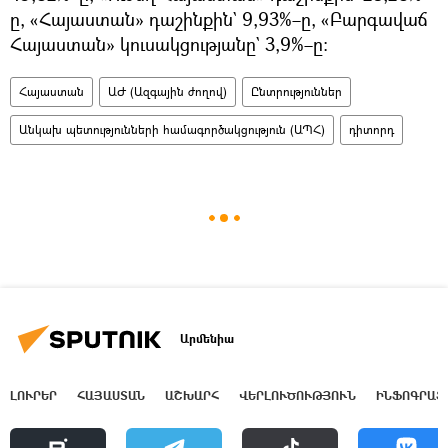
ը, «Հայաստան» դաշինքին` 9,93%–ը, «Բարգավաճ
Հայաստան» կուսակցությանը` 3,9%–ը։
Հայաստան
ԱԺ (Ազգային ժողով)
Ընտրություններ
Անկախ պետությունների համագործակցություն (ԱՊՀ)
դիտորդ
Արմենիա
ԼՈՒՐԵՐ
ՀԱՅԱՍՏԱՆ
ԱՇԽԱՐՀ
ՎԵՐԼՈՒԾՈՒԹՅՈՒՆ
ԻՆՖՈԳՐԱՖ