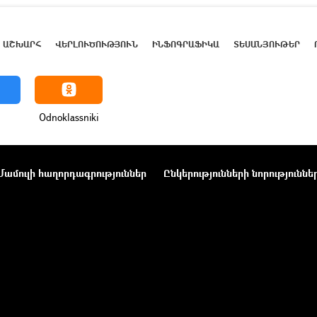
ԱՇԽԱՐՀ
ՎԵՐԼՈՒԾՈՒԹՅՈՒՆ
ԻՆՖՈԳՐԱՖԻԿԱ
ՏԵՍԱՆՅՈՒԹԵՐ
Odnoklassniki
Մամուլի հաղորդագրություններ
Ընկերությունների նորություննե