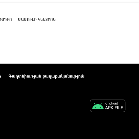
ՌԱԴԻՈ
ՄԱՄՈՒԼԻ ԿԵՆՏՐՈՆ
ր
Գաղտնիության քաղաքականություն