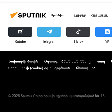
Արմենիա
ԼՈՒՐԵՐ
ՀԱՅԱՍՏԱՆ
Rutube
Telegram
ТikТоk
VK
Նախագծի մասին
Օգտագործման կանոնները
Կապ
Տեղեկանիշի (cookie) օգտագործման
Հետադարձ կապ
© 2026 Sputnik Բոլոր իրավունքները պաշտպանված են. 18+