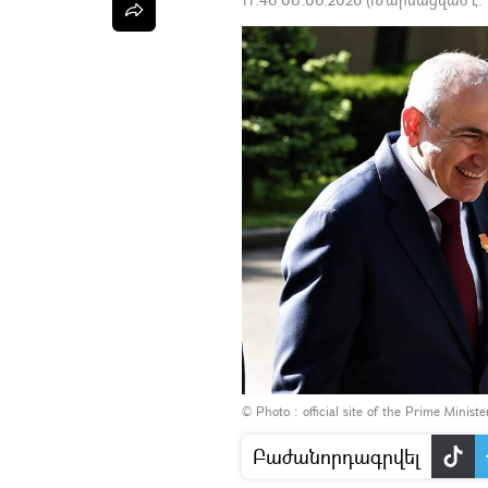
© Photo : official site of the Prime Minist
Բաժանորդագրվել