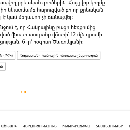
ապվող քրեական գործերին։ Հայցվոր կողմը
նն իր նկատմամբ հարուցված բոլոր քրեական
 է կամ մեղավոր չի ճանաչվել։
ում է, որ Հանրայինը բացի հեռքումից՝
ծ վնասի տուգանք վճարի` 12 մլն դրամի
ցության, 6–ը՝ հօգուտ Ծառուկյանի։
ն (ԲՀԿ)
Հայաստանի հանրային հեռուստաընկերություն
ան
ԱՇԽԱՐՀ
ՎԵՐԼՈՒԾՈՒԹՅՈՒՆ
ԻՆՖՈԳՐԱՖԻԿԱ
ՏԵՍԱՆՅՈՒԹԵՐ