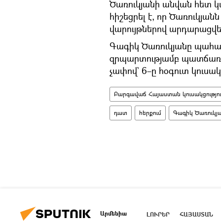
Ծառուկյանի անվան հետ կ
հիշեցրել է, որ Ծառուկյա
վարույթներով արդարացվել
Գագիկ Ծառուկյանը պահանջ
զրպարտությամբ պատճառվա
չափով` 6–ը հօգուտ կուսակ
Բարգավաճ Հայաստան կուսակցությու
դատ
հերքում
Գագիկ Ծառուկյ
Արմենիա
ԼՈՒՐԵՐ
ՀԱՅԱՍՏԱՆ