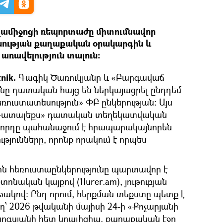
տվամիջոցի ռեպորտաժը միտումնավոր
անության քաղաքական օրակարգին և
 առավելություն տալուն։
nik.
Գագիկ Ծառուկյանը և «Բարգավաճ
ւնը դատական հայց են ներկայացրել ընդդեմ
ուստատեսություն» ՓԲ ընկերության։ Այս
 «Դատալեքս» դատական տեղեկատվական
որդը պահանաջում է հրապարակայնորեն
թյունները, որոնք որակում է որպես
ին հեռուստաընկերությունը պարտավոր է
ոնական կայքով (1lurer.am), յութուբյան
րթակով։ Ընդ որում, հերքման տեքստը պետք է
՝ 2026 թվականի մայիսի 24-ի «Քոչարյանի
Սարգսյանի հետ կոալիցիա. քաղաքական էջը