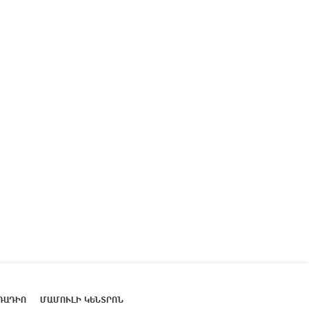
ՌԱԴԻՈ
ՄԱՄՈՒԼԻ ԿԵՆՏՐՈՆ