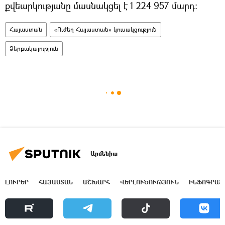
քվեարկությանը մասնակցել է 1 224 957 մարդ։
Հայաստան
«Ուժեղ Հայաստան» կուսակցություն
Ձերբակալություն
Արմենիա
ԼՈՒՐԵՐ
ՀԱՅԱՍՏԱՆ
ԱՇԽԱՐՀ
ՎԵՐԼՈՒԾՈՒԹՅՈՒՆ
ԻՆՖՈԳՐԱՖ