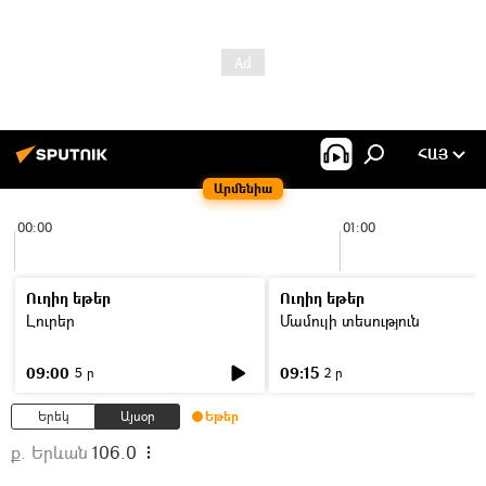
ՀԱՅ
Արմենիա
00:00
01:00
Ուղիղ եթեր
Ուղիղ եթեր
Լուրեր
Մամուլի տեսություն
09:00
09:15
5 ր
2 ր
Երեկ
Այսօր
Եթեր
ք. Երևան
106.0