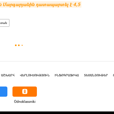
 Մարգարյանին դատապարտել է 4,5 
ստան
ԱՇԽԱՐՀ
ՎԵՐԼՈՒԾՈՒԹՅՈՒՆ
ԻՆՖՈԳՐԱՖԻԿԱ
ՏԵՍԱՆՅՈՒԹԵՐ
Odnoklassniki