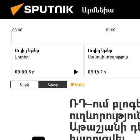
Արմենիա
00:00
01:00
Ուղիղ եթեր
Ուղիղ եթեր
Լուրեր
Մամուլի տեսություն
09:00
09:15
5 ր
2 ր
Երեկ
Այսօր
Եթեր
ՌԴ–ում բլո
ուղևորությո
Աթաշյանի դե
հարուցվել