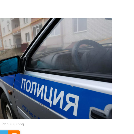
լ մեդիապահոց