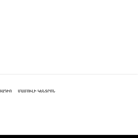
ՌԱԴԻՈ
ՄԱՄՈՒԼԻ ԿԵՆՏՐՈՆ