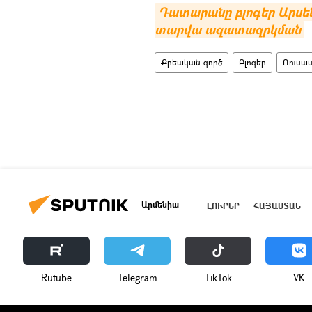
Դատարանը բլոգեր Արսեն
տարվա ազատազրկման
Քրեական գործ
Բլոգեր
Ռուսա
Արմենիա
ԼՈՒՐԵՐ
ՀԱՅԱՍՏԱՆ
Rutube
Telegram
ТikТоk
VK