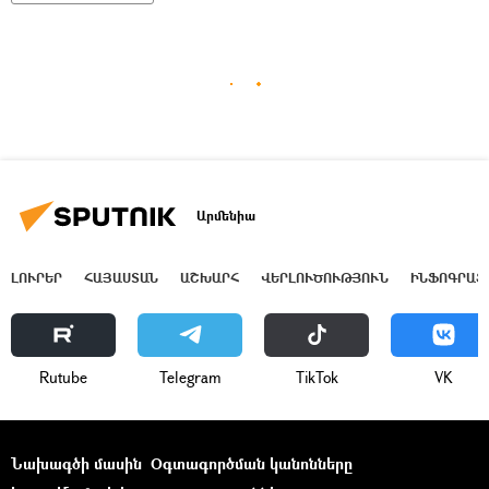
Արմենիա
ԼՈՒՐԵՐ
ՀԱՅԱՍՏԱՆ
ԱՇԽԱՐՀ
ՎԵՐԼՈՒԾՈՒԹՅՈՒՆ
ԻՆՖՈԳՐԱՖ
Rutube
Telegram
ТikТоk
VK
Նախագծի մասին
Օգտագործման կանոնները