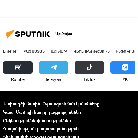
Արմենիա
ԼՈՒՐԵՐ
ՀԱՅԱՍՏԱՆ
ԱՇԽԱՐՀ
ՎԵՐԼՈՒԾՈՒԹՅՈՒՆ
ԻՆՖՈԳՐԱՖ
Rutube
Telegram
ТikТоk
VK
Նախագծի մասին
Օգտագործման կանոնները
Կապ
Մամուլի հաղորդագրություններ
Ընկերությունների նորություններ
Գաղտնիության քաղաքականություն
Տեղեկանիշի (cookie) օգտագործման