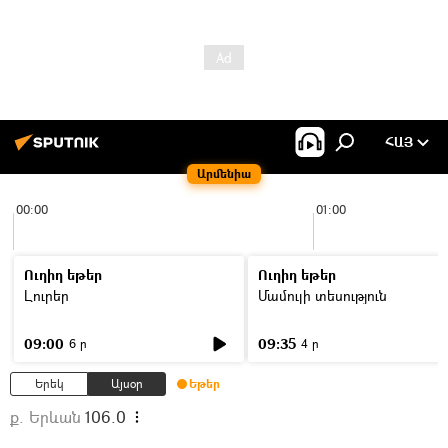
ՀԱՅ
Արմենիա
00:00
01:00
Ուղիղ եթեր
Ուղիղ եթեր
Լուրեր
Մամուլի տեսություն
09:00
09:35
6 ր
4 ր
Երեկ
Այսօր
Եթեր
ք. Երևան
106.0