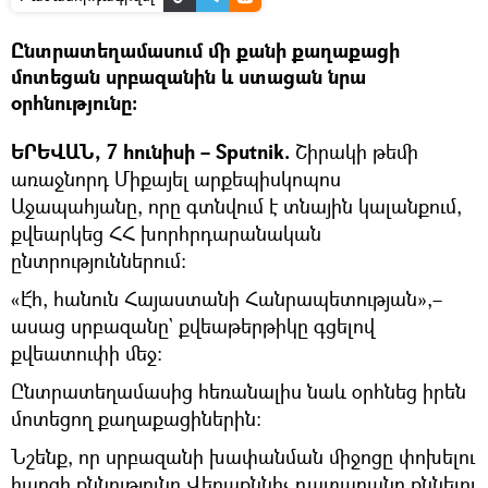
Ընտրատեղամասում մի քանի քաղաքացի
մոտեցան սրբազանին և ստացան նրա
օրհնությունը։
ԵՐԵՎԱՆ, 7 հունիսի – Sputnik.
Շիրակի թեմի
առաջնորդ Միքայել արքեպիսկոպոս
Աջապահյանը, որը գտնվում է տնային կալանքում,
քվեարկեց ՀՀ խորհրդարանական
ընտրություններում։
«Է՜հ, հանուն Հայաստանի Հանրապետության»,–
ասաց սրբազանը` քվեաթերթիկը գցելով
քվեատուփի մեջ։
Ընտրատեղամասից հեռանալիս նաև օրհնեց իրեն
մոտեցող քաղաքացիներին։
Նշենք, որ սրբազանի խափանման միջոցը փոխելու
հարցի քննությունը Վերաքննիչ դատարանը քննելու