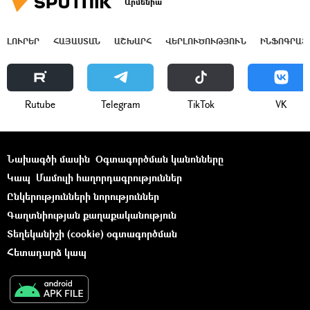
Արմենիա
ԼՈՒՐԵՐ
ՀԱՅԱՍՏԱՆ
ԱՇԽԱՐՀ
ՎԵՐԼՈՒԾՈՒԹՅՈՒՆ
ԻՆՖՈԳՐԱՖ
Rutube
Telegram
ТikТоk
VK
Նախագծի մասին
Օգտագործման կանոնները
Կապ
Մամուլի հաղորդագրություններ
Ընկերությունների նորություններ
Գաղտնիության քաղաքականություն
Տեղեկանիշի (cookie) օգտագործման
Հետադարձ կապ