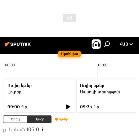
ՀԱՅ
Արմենիա
00:00
01:00
Ուղիղ եթեր
Ուղիղ եթեր
Լուրեր
Մամուլի տեսություն
09:00
09:35
6 ր
4 ր
Երեկ
Այսօր
Եթեր
ք. Երևան
106.0