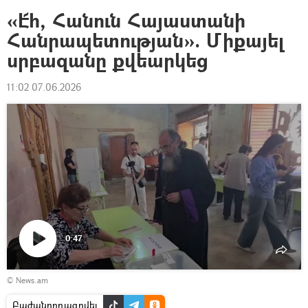
«Է՜հ, Հանուն Հայաստանի
Հանրապետության». Միքայել
սրբազանը քվեարկեց
11:02 07.06.2026
0:47
Դիտել
© News.am
տեսանյութը
Բաժանորդագրվել