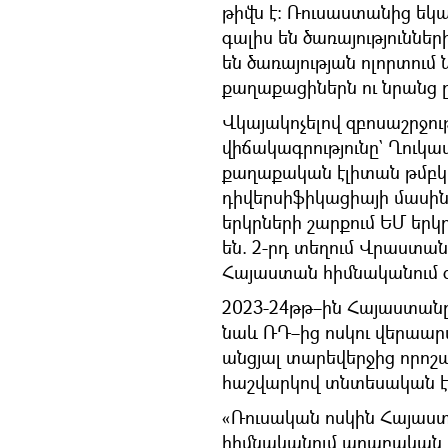
թիվն է։ Ռուսաստանից եկա
գալիս են ծառայություննե
են ծառայության ոլորտում
քաղաքացիներն ու նրանց 
Վկայակոչելով զբոսաշրջո
վիճակագրությունը` Ղուկաս
քաղաքական էլիտան թմբկ
դիվերսիֆիկացիայի մասին,
երկրների շարքում ԵՄ եր
են. 2-րդ տեղում Վրաստանն
Հայաստան հիմնականում գա
2023-24թթ–ին Հայաստան
նաև ՌԴ–ից ոսկու վերաար
անցյալ տարեվերջից որոշա
հաշվարկով տնտեսական էֆ
«Ռուսական ոսկին Հայաստա
հիմնականում արաբական ե