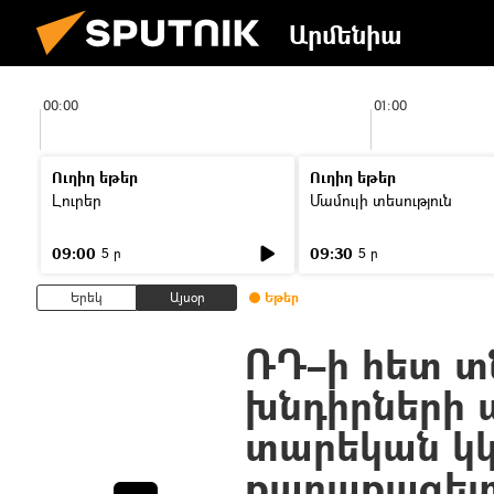
Արմենիա
00:00
01:00
Ուղիղ եթեր
Ուղիղ եթեր
Լուրեր
Մամուլի տեսություն
09:00
09:30
5 ր
5 ր
Երեկ
Այսօր
Եթեր
ՌԴ–ի հետ 
խնդիրների 
տարեկան կկո
քաղաքագե