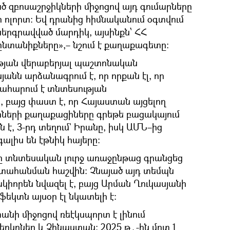
ծ զբոսաշրջիկների միջոցով այդ գումարները
րի ոլորտ։ Եվ դրանից հիմնականում օգտվում
 ներգրավված մարդիկ, այսինքն՝ ՀՀ
ընտանիքները»,– նշում է քաղաքագետը։
ւթյան վերաբերյալ պաշտոնական
յանն արձանագրում է, որ որքան էլ, որ
ահարում է տնտեսության
 բայց փաստ է, որ Հայաստան այցելող
կրների քաղաքացիները գրեթե բացակայում
 է, 3-րդ տեղում` Իրանը, իսկ ԱՄՆ–ից
լիս են էթնիկ հայերը։
ը տնտեսական լուրջ առաջընթաց գրանցեց
տահանման հաշվին։ Չնայած այդ տեմպն
կիորեն նվազել է, բայց Արման Ղուկասյանի
եկտն այսօր էլ նկատելի է։
նի միջոցով ռեէկսպորտ է լինում
րկրներ և Չինաստան։ 2025 թ․-ին մոտ 1