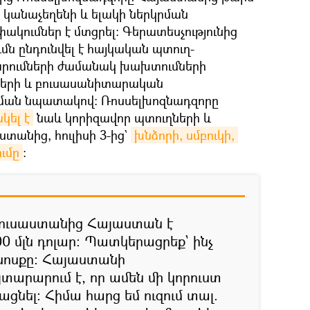
, կանաչեղենի և ելակի ներկրման
ումներ է մտցրել։ Գերատեսչությունից
մն ընդունվել է հայկական պտուղ-
րումների ժամանակ խախտումների
երի և բուսասանիտարական
ման նպատակով: Ռոսսելխոզնադզորը
ել է
նաև կորիզավոր պտուղների և
ստանից, հուլիսի 3-ից`
խնձորի, սմբուկի, 
ւմը
։
Ռուսաստանից Հայաստան է
00 մլն դոլար։ Պատկերացրեք` ինչ
 խոսքը։ Հայաստանի
տարարում է, որ ամեն մի կորուստ
ցնել։ Հիմա հարց եմ ուզում տալ.