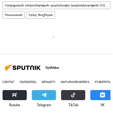
Հավաքական անվտանգության պայմանագիր կազմակերպություն (ՀԱՊԿ)
Ռուսաստան
Նիկոլ Փաշինյան
Արմենիա
ԼՈՒՐԵՐ
ՀԱՅԱՍՏԱՆ
ԱՇԽԱՐՀ
ՎԵՐԼՈՒԾՈՒԹՅՈՒՆ
ԻՆՖՈԳՐԱՖ
Rutube
Telegram
ТikТоk
VK