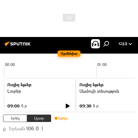
ՀԱՅ
Արմենիա
00:00
01:00
Ուղիղ եթեր
Ուղիղ եթեր
Լուրեր
Մամուլի տեսություն
09:00
09:30
5 ր
5 ր
Երեկ
Այսօր
Եթեր
ք. Երևան
106.0